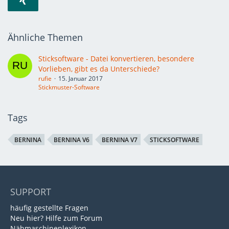
Ähnliche Themen
Sticksoftware - Datei konvertieren, besondere
Vorlieben, gibt es da Unterschiede?
rufie
15. Januar 2017
Stickmuster-Software
Tags
BERNINA
BERNINA V6
BERNINA V7
STICKSOFTWARE
SUPPORT
häufig gestellte Fragen
Neu hier? Hilfe zum Forum
Nähmaschinenlexikon