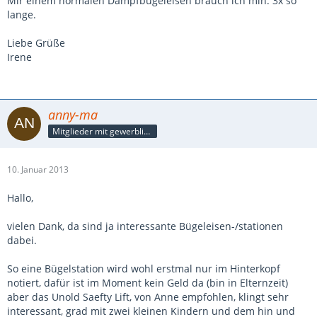
Mir einem normalen Dampfbügeleisen brauch ich min. 3x so
lange.
Liebe Grüße
Irene
anny-ma
Mitglieder mit gewerblicher Verbindung, auch als Mitarbeiter/in
10. Januar 2013
Hallo,
vielen Dank, da sind ja interessante Bügeleisen-/stationen
dabei.
So eine Bügelstation wird wohl erstmal nur im Hinterkopf
notiert, dafür ist im Moment kein Geld da (bin in Elternzeit)
aber das Unold Saefty Lift, von Anne empfohlen, klingt sehr
interessant, grad mit zwei kleinen Kindern und dem hin und