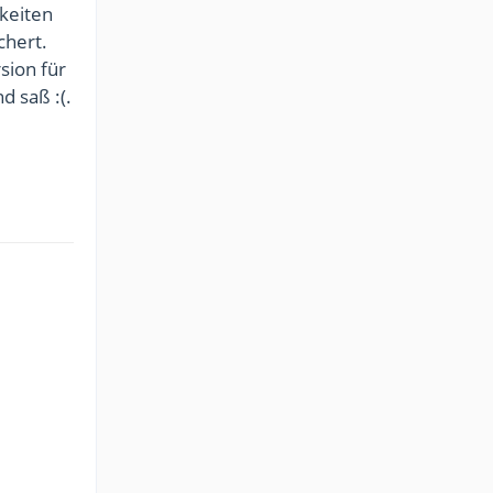
keiten
chert.
sion für
d saß :(.