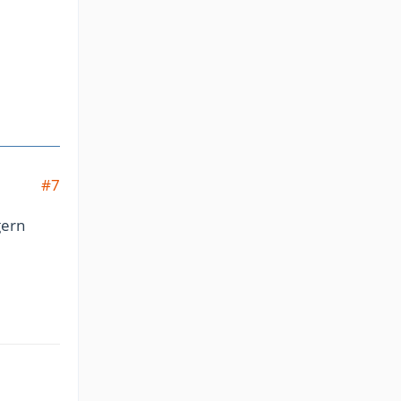
#7
gern