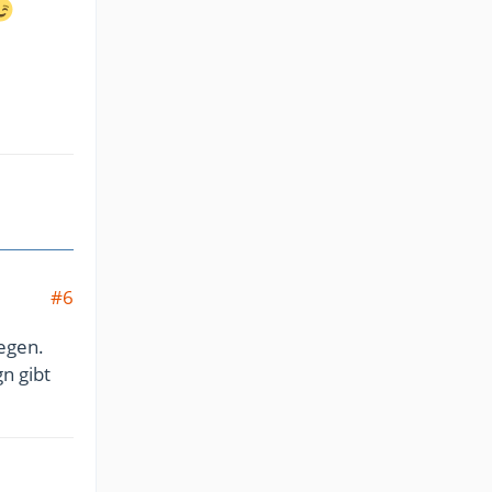
#6
iegen.
n gibt