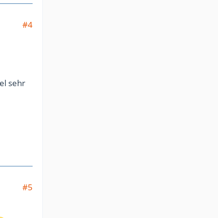
#4
el sehr
#5