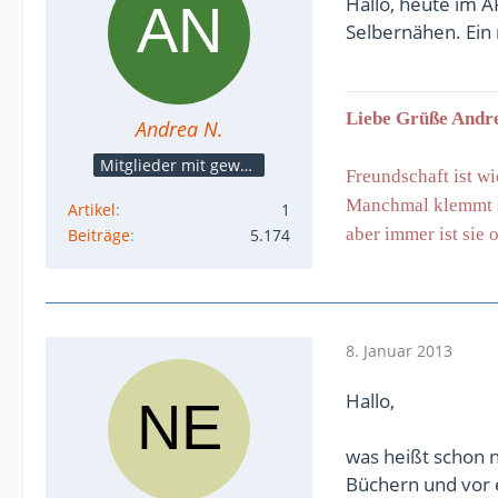
Hallo, heute im 
Selbernähen. Ein
Liebe Grüße Andr
Andrea N.
Mitglieder mit gewerblicher Verbindung, auch als Mitarbeiter/in
Freundschaft ist wie
Manchmal klemmt si
Artikel
1
aber immer ist sie o
Beiträge
5.174
8. Januar 2013
Hallo,
was heißt schon n
Büchern und vor 