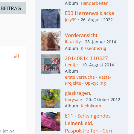
Album
Handarbeiten
 BEITRAG
E33 Herrenwalkjacke
Joly99
26. August 2022
Vorderansicht
lila-kitty
28. Januar 2014
Album
KIssenbezug
#1
20140814 110327
tientje
19. August 2014
Album
erste Versuche - Reste-
Projekte - Up-cycling
glaskragen,
fairysale
20. Oktober 2012
Album
Kleinkram
E11 - Schwingendes
Leinenkleid,
Paspolstreifen - Ceri
 ist es