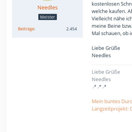
kostenlosen Schn
Needles
welche kaufen. Ab
Meister
Vielleicht nähe i
meine Beine bzw. 
Beiträge
2.454
Mal schauen, ob i
Liebe Grüße
Needles
Liebe Grüße
Needles
📍📍📍
Mein buntes Dur
Langzeitprojekt: C