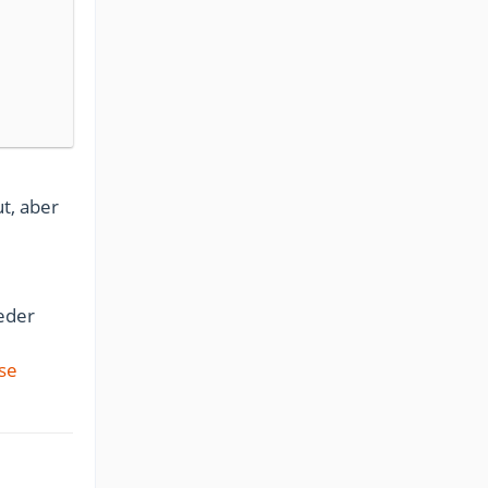
t, aber
weder
se