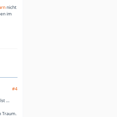
arn
nicht
len im
#4
lst …
in Traum.