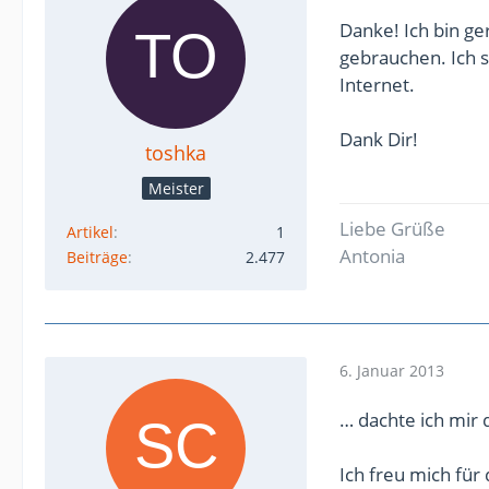
Danke! Ich bin g
gebrauchen. Ich s
Internet.
Dank Dir!
toshka
Meister
Liebe Grüße
Artikel
1
Antonia
Beiträge
2.477
6. Januar 2013
… dachte ich mir 
Ich freu mich für