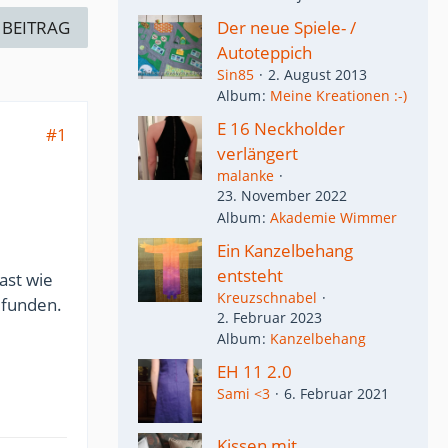
 BEITRAG
Der neue Spiele- /
Autoteppich
Sin85
2. August 2013
Album
Meine Kreationen :-)
E 16 Neckholder
#1
verlängert
malanke
23. November 2022
Album
Akademie Wimmer
Ein Kanzelbehang
entsteht
ast wie
Kreuzschnabel
efunden.
2. Februar 2023
Album
Kanzelbehang
EH 11 2.0
Sami <3
6. Februar 2021
Kissen mit