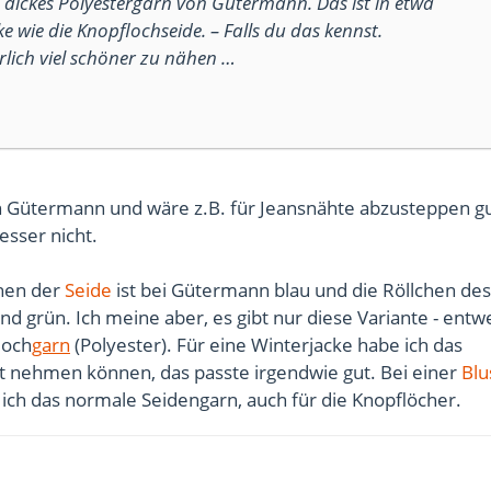
n dickes Polyestergarn von Gütermann. Das ist in etwa
ke wie die Knopflochseide. – Falls du das kennst.
lich viel schöner zu nähen …
on Gütermann und wäre z.B. für Jeansnähte abzusteppen gu
esser nicht.
chen der
Seide
ist bei Gütermann blau und die Röllchen des
nd grün. Ich meine aber, es gibt nur diese Variante - ent
loch
garn
(Polyester). Für eine Winterjacke habe ich das
t nehmen können, das passte irgendwie gut. Bei einer
Blu
ich das normale Seidengarn, auch für die Knopflöcher.