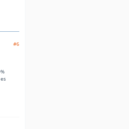
#6
0%
 es