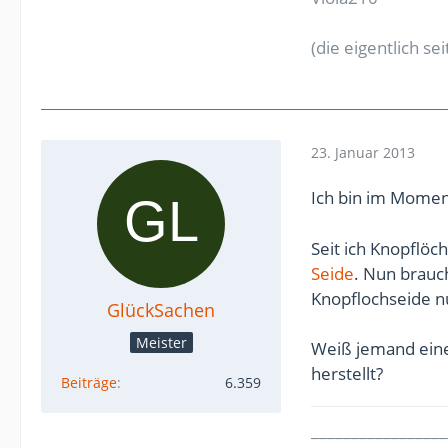
(die eigentlich s
23. Januar 2013
Ich bin im Momen
Seit ich Knopflö
Seide
. Nun brauch
Knopflochseide nu
GlückSachen
Meister
Weiß jemand eine
herstellt?
Beiträge
6.359
_________________