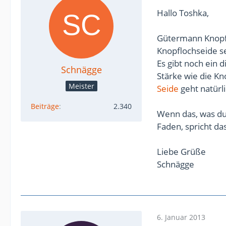
Hallo Toshka,
Gütermann Knopflo
Knopflochseide se
Es gibt noch ein 
Schnägge
Stärke wie die Kn
Meister
Seide
geht natürl
Beiträge
2.340
Wenn das, was du 
Faden, spricht da
Liebe Grüße
Schnägge
6. Januar 2013