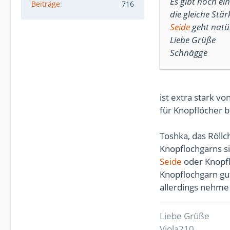
Es gibt noch ei
Beiträge
716
die gleiche Stär
Seide
geht natür
Liebe Grüße
Schnägge
ist extra stark v
für Knopflöcher b
Toshka, das Röll
Knopflochgarns si
Seide
oder Knopf
Knopflochgarn gu
allerdings nehme 
Liebe Grüße
Viola210