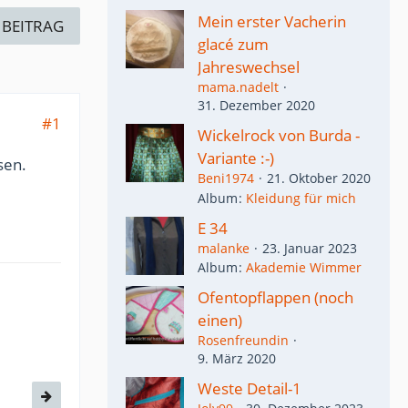
Mein erster Vacherin
 BEITRAG
glacé zum
Jahreswechsel
mama.nadelt
31. Dezember 2020
#1
Wickelrock von Burda -
Variante :-)
sen.
Beni1974
21. Oktober 2020
Album
Kleidung für mich
E 34
malanke
23. Januar 2023
Album
Akademie Wimmer
Ofentopflappen (noch
einen)
Rosenfreundin
9. März 2020
Weste Detail-1