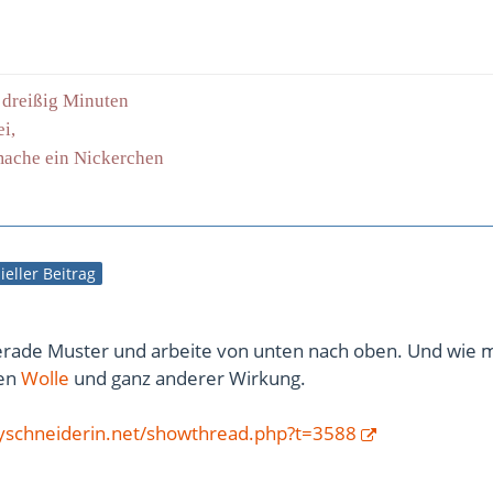
g dreißig Minuten
ei,
 mache ein Nickerchen
zieller Beitrag
erade Muster und arbeite von unten nach oben. Und wie 
ren
Wolle
und ganz anderer Wirkung.
yschneiderin.net/showthread.php?t=3588