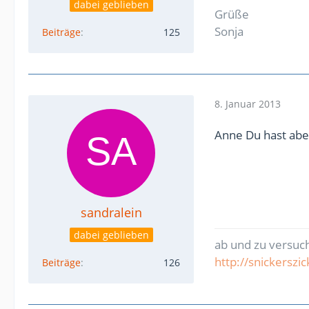
dabei geblieben
Grüße
Sonja
Beiträge
125
8. Januar 2013
Anne Du hast abe
sandralein
dabei geblieben
ab und zu versuc
http://snickerszi
Beiträge
126