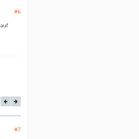
#6
rauf
#7