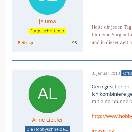
jeluma
Halte dir jeden Ta
Fortgeschrittener
für deine Sorgen fr
und in dieser Zeit
Beiträge
98
3. Januar 2013
Offi
Gern geschehen.
Ich kombiniere g
mit einer dünne
http://www.hobb
Anne Liebler
Die Hobbyschneiderin
image.jpg