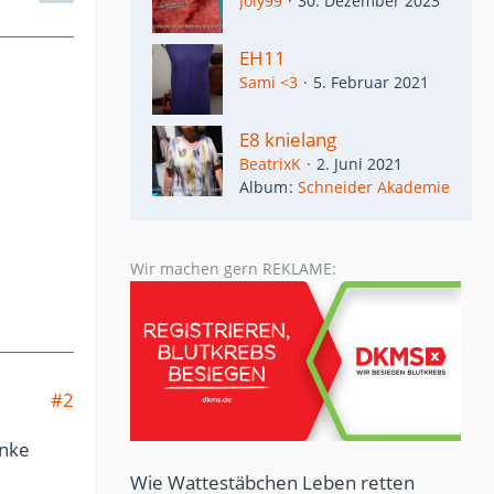
Joly99
30. Dezember 2023
EH11
Sami <3
5. Februar 2021
E8 knielang
BeatrixK
2. Juni 2021
Album
Schneider Akademie
Wir machen gern REKLAME:
#2
anke
Wie Wattestäbchen Leben retten