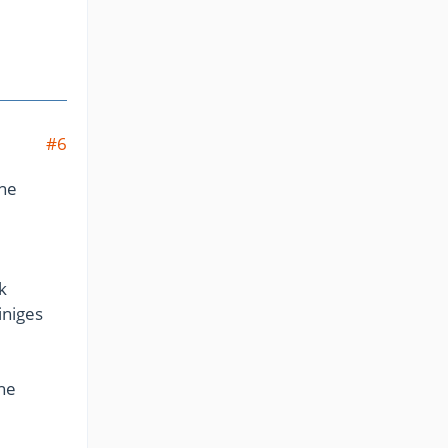
#6
ene
k
iniges
he