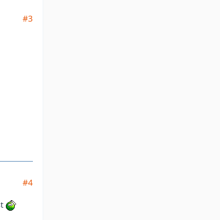
#3
#4
st