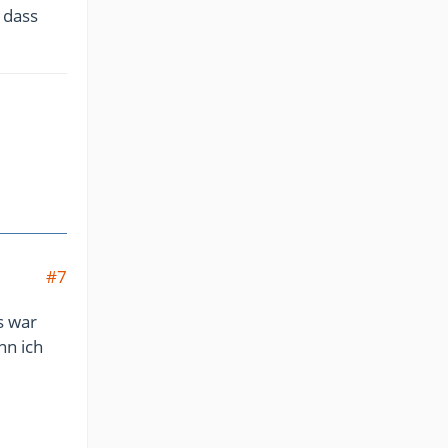
, dass
#7
s war
nn ich