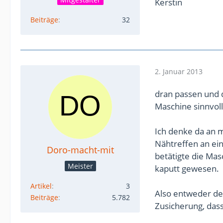
Kerstin
Beiträge
32
2. Januar 2013
dran passen und d
Maschine sinnvoll
Ich denke da an 
Nähtreffen an ei
Doro-macht-mit
betätigte die Mas
Meister
kaputt gewesen.
Artikel
3
Also entweder den
Beiträge
5.782
Zusicherung, dass