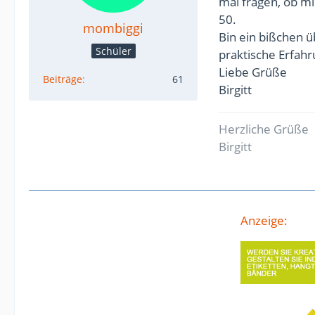
mal fragen, ob m
50.
mombiggi
Bin ein bißchen ü
Schüler
praktische Erfahr
Liebe Grüße
Beiträge
61
Birgitt
Herzliche Grüße
Birgitt
Anzeige: