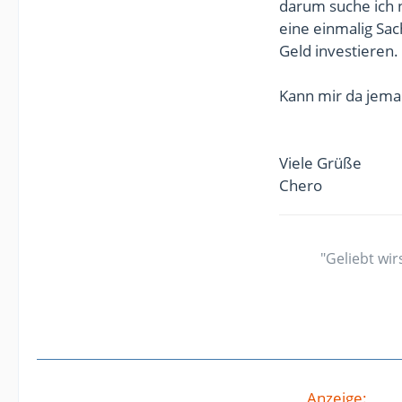
darum suche ich n
eine einmalig Sach
Geld investieren.
Kann mir da jema
Viele Grüße
Chero
"Geliebt wir
Anzeige: