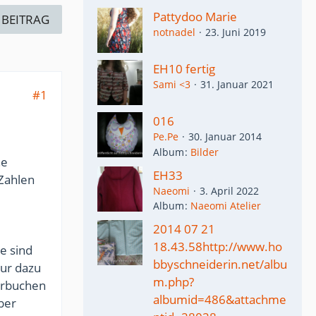
Pattydoo Marie
 BEITRAG
notnadel
23. Juni 2019
EH10 fertig
Sami <3
31. Januar 2021
#1
016
Pe.Pe
30. Januar 2014
Album
Bilder
ne
EH33
 Zahlen
Naeomi
3. April 2022
Album
Naeomi Atelier
2014 07 21
18.43.58http://www.ho
e sind
bbyschneiderin.net/albu
nur dazu
m.php?
erbuchen
albumid=486&attachme
ber