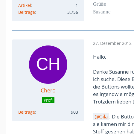
Grüße
Artikel
1
Susanne
Beiträge
3.756
27. Dezember 2012
Hallo,
Danke Susanne für 
ich suche. Diese
die Buttons wollt
Chero
es irgendwie mög
Profi
Trotzdem lieben 
Beiträge
903
Gila
: Die Butt
sie kamen mir dir
Stoff gesehen ha