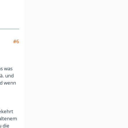
#6
as was
ä. und
und wenn
ekehrt
haltenem
u die