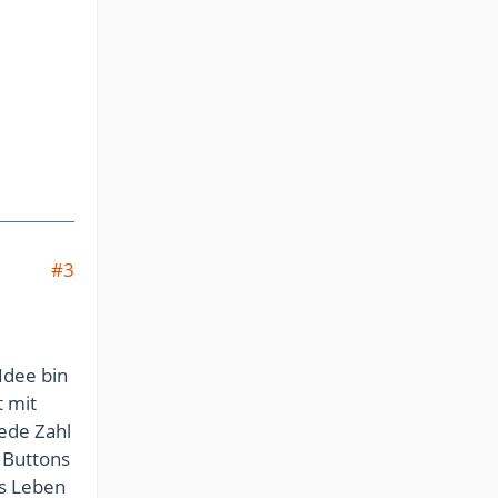
#3
Idee bin
t mit
ede Zahl
e Buttons
as Leben