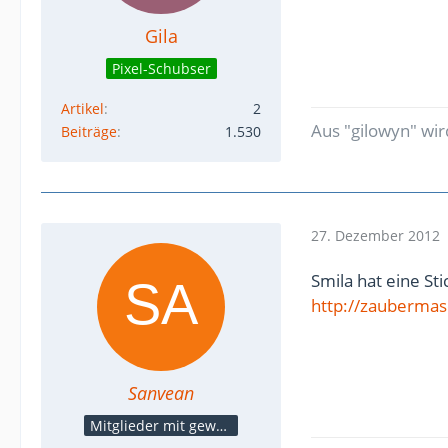
Gila
Pixel-Schubser
Artikel
2
Aus "gilowyn" wir
Beiträge
1.530
27. Dezember 2012
Smila hat eine S
http://zauberma
Sanvean
Mitglieder mit gewerblicher Verbindung, auch als Mitarbeiter/in