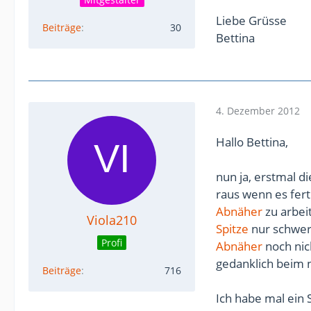
Liebe Grüsse
Beiträge
30
Bettina
4. Dezember 2012
Hallo Bettina,
nun ja, erstmal d
raus wenn es fert
Abnäher
zu arbei
Viola210
Spitze
nur schwer 
Profi
Abnäher
noch nich
gedanklich beim n
Beiträge
716
Ich habe mal ein 