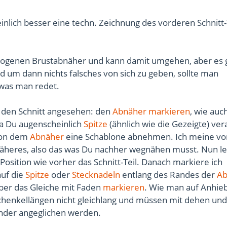
nlich besser eine techn. Zeichnung des vorderen Schnitt-
bogenen Brustabnäher und kann damit umgehen, aber es g
 um dann nichts falsches von sich zu geben, sollte man
was man redet.
h den Schnitt angesehen: den
Abnäher
markieren
, wie au
a Du augenscheinlich
Spitze
(ähnlich wie die Gezeigte) ver
 von dem
Abnäher
eine Schablone abnehmen. Ich meine v
näheres, also das was Du nachher wegnähen musst. Nun le
h Position wie vorher das Schnitt-Teil. Danach markiere ich
auf die
Spitze
oder
Stecknadeln
entlang des Randes der
Ab
ber das Gleiche mit Faden
markieren
. Wie man auf Anhieb
Schenkellängen nicht gleichlang und müssen mit dehen und
nder angeglichen werden.