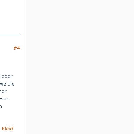
#4
wieder
wie die
ger
esen
n
m
Kleid