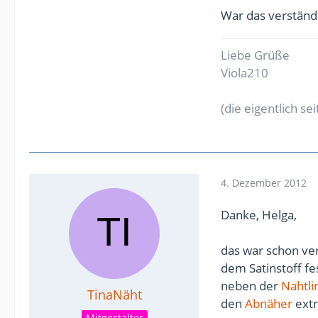
War das verständl
Liebe Grüße
Viola210
(die eigentlich s
4. Dezember 2012
Danke, Helga,
das war schon ver
dem Satinstoff fe
neben der
Nahtli
TinaNäht
den
Abnäher
extr
Mitgestalter