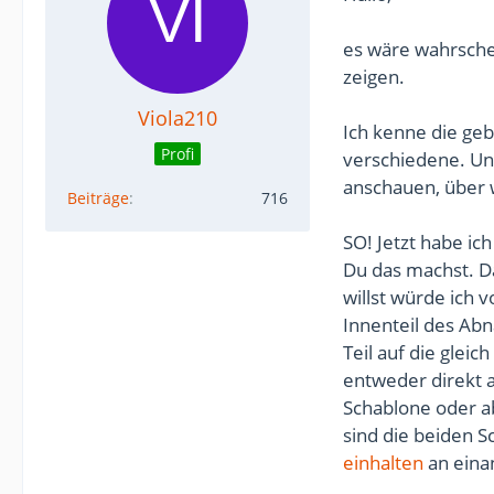
es wäre wahrschei
zeigen.
Viola210
Ich kenne die ge
Profi
verschiedene. Und
anschauen, über 
Beiträge
716
SO! Jetzt habe ic
Du das machst. D
willst würde ich
Innenteil des Ab
Teil auf die gleic
entweder direkt 
Schablone oder a
sind die beiden 
einhalten
an eina