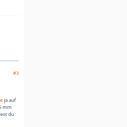
#3
ze
ja auf
 5 mm
dest du