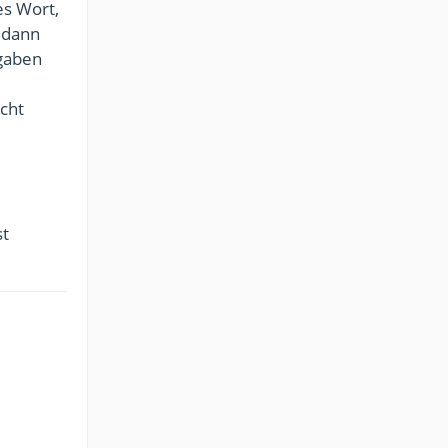
es Wort,
 dann
ugaben
icht
st