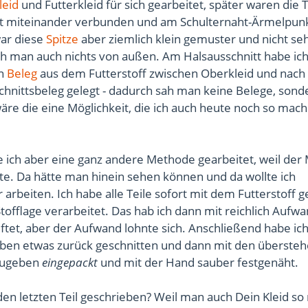
leid
und Futterkleid für sich gearbeitet, später waren die T
t miteinander verbunden und am Schulternaht-Ärmelpun
war diese
Spitze
aber ziemlich klein gemuster und nicht se
ah man auch nichts von außen. Am Halsausschnitt habe ic
en
Beleg
aus dem Futterstoff zwischen Oberkleid und nach
hnittsbeleg gelegt - dadurch sah man keine Belege, sond
wäre die eine Möglichkeit, die ich auch heute noch so mac
ich aber eine ganz andere Methode gearbeitet, weil der 
te. Da hätte man hinein sehen können und da wollte ich
arbeiten. Ich habe alle Teile sofort mit dem Futterstoff 
Stofflage verarbeitet. Das hab ich dann mit reichlich Aufw
tet, aber der Aufwand lohnte sich. Anschließend habe ich
ben etwas zurück geschnitten und dann mit den überste
tzugeben
eingepackt
und mit der Hand sauber festgenäht.
en letzten Teil geschrieben? Weil man auch Dein Kleid s