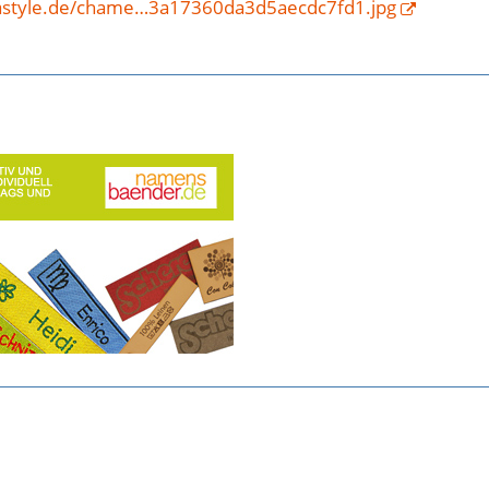
astyle.de/chame…3a17360da3d5aecdc7fd1.jpg