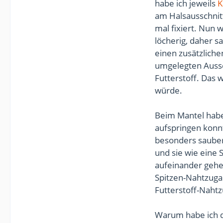
habe ich jeweils
K
am Halsausschnit
mal fixiert. Nun 
löcherig, daher s
einen zusätzlich
umgelegten Aussc
Futterstoff. Das 
würde.
Beim Mantel habe 
aufspringen konn
besonders sauber 
und sie wie eine 
aufeinander gehef
Spitzen-Nahtzuga
Futterstoff-Nah
Warum habe ich d