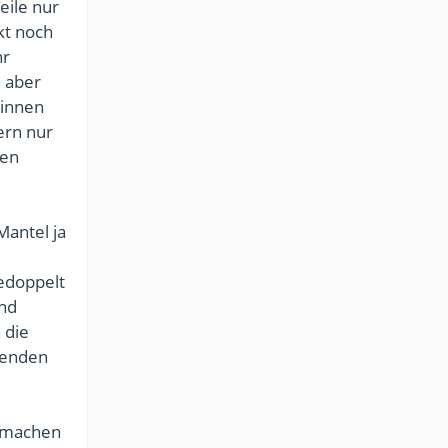
eile nur
kt noch
hr
h aber
 innen
ern nur
hen
Mantel ja
gedoppelt
and
 die
henden
o machen