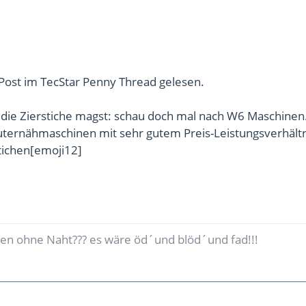
Post im TecStar Penny Thread gelesen.
die Zierstiche magst: schau doch mal nach W6 Maschinen
ternähmaschinen mit sehr gutem Preis-Leistungsverhältni
stichen[emoji12]
en ohne Naht??? es wäre öd´und blöd´und fad!!!