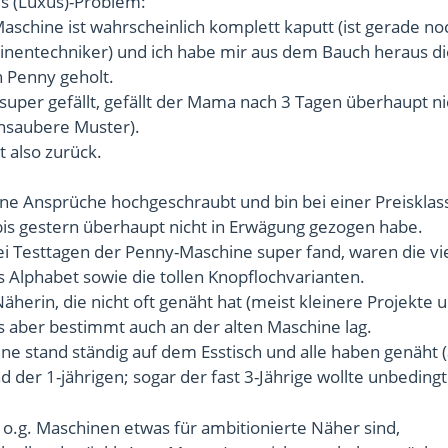
es (Luxus)-Problem:
chine ist wahrscheinlich komplett kaputt (ist gerade no
entechniker) und ich habe mir aus dem Bauch heraus di
 Penny geholt.
uper gefällt, gefällt der Mama nach 3 Tagen überhaupt ni
unsaubere Muster).
 also zurück.
ine Ansprüche hochgeschraubt und bin bei einer Preisklas
 bis gestern überhaupt nicht in Erwägung gezogen habe.
ei Testtagen der Penny-Maschine super fand, waren die vi
s Alphabet sowie die tollen Knopflochvarianten.
Näherin, die nicht oft genäht hat (meist kleinere Projekte 
s aber bestimmt auch an der alten Maschine lag.
ne stand ständig auf dem Esstisch und alle haben genäht 
er 1-jährigen; sogar der fast 3-Jährige wollte unbedingt
e o.g. Maschinen etwas für ambitionierte Näher sind,