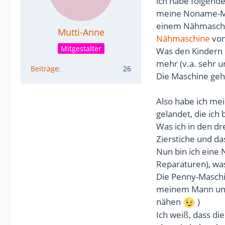
ich habe folgend
meine Noname-Mas
einem Nähmaschin
Mutti-Anne
Nähmaschine
von
Mitgestalter
Was den Kindern s
mehr (v.a. sehr 
Beiträge
26
Die Maschine geht
Also habe ich me
gelandet, die ich
Was ich in den dr
Zierstiche und da
Nun bin ich eine 
Reparaturen), wa
Die Penny-Maschi
meinem Mann und d
nähen
)
Ich weiß, dass di