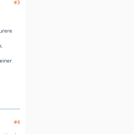
#3
eurere
n.
 einer
#4