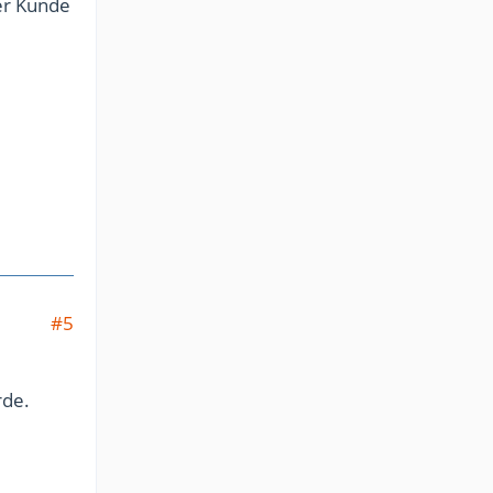
der Kunde
#5
rde.