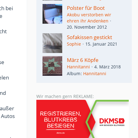
Polster für Boot
ch bei
Akobu verstorben wir
e
ehren ihr Andenken
20. November 2012
cht
Sofakissen gestickt
Sophie
15. Januar 2021
März 6 Köpfe
se
Hannitanni
4. März 2018
Album
Hannitanni
elen
und
Wir machen gern REKLAME:
(außer
 Autos