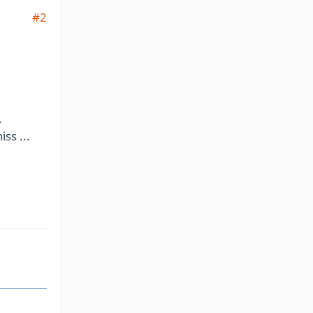
#2
.
ss ...