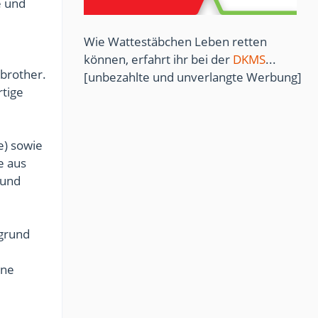
e und
Wie Wattestäbchen Leben retten
können, erfahrt ihr bei der
DKMS
...
 brother.
[unbezahlte und unverlangte Werbung]
tige
e) sowie
e aus
 und
rgrund
ine