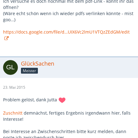
Ich versuche es doch nochmal mit dem pdf-Link - könnt ihr das
öffnen?
(Wäre echt schön wenn ich wieder pdfs verlinken könnte - mist
goo...)
https://docs.google.com/file/d…UIX6Vc2lmU1VTQzZEdGM/edit
GlückSachen
Meister
23. Mai 2015
Problem gelöst, dank Jutta
Zuschnitt
demnächst, fertiges Ergebnis irgendwann hier, falls
Interesse!
Bei Interesse an Zwischenschritten bitte kurz melden, dann
poste ich zwischendurch hier.