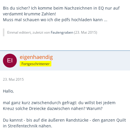
Das farbige Mittelquadrat ist fertig 4
inch
groß, ....
Gruß,
Bis du sicher? Ich komme beim Nachzeichnen in EQ nur auf
Bianca
verdammt krumme Zahlen!
Muss mal schauen wo ich die pdfs hochladen kann ...
Einmal editiert, zuletzt von
Faulengraben
(
23. Mai 2015
)
eigenhaendig
Fortgeschrittener
23. Mai 2015
Hallo,
mal ganz kurz zwischendurch gefragt: du willst bei jedem
Kreuz solche Dreiecke dazwischen nähen? Warum?
Du kannst - bis auf die äußeren Randstücke - den ganzen Quilt
in Streifentechnik nähen.