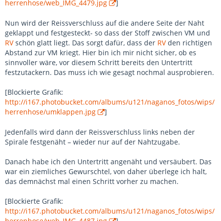
herrenhose/web_IMG_4479.jpg
]
Nun wird der Reissverschluss auf die andere Seite der Naht
geklappt und festgesteckt- so dass der Stoff zwischen VM und
RV
schön glatt liegt. Das sorgt dafür, dass der
RV
den richtigen
Abstand zur VM kriegt. Hier bin ich mir nicht sicher, ob es
sinnvoller wäre, vor diesem Schritt bereits den Untertritt
festzutackern. Das muss ich wie gesagt nochmal ausprobieren.
[Blockierte Grafik:
http://i167.photobucket.com/albums/u121/naganos_fotos/wips/
herrenhose/umklappen.jpg
]
Jedenfalls wird dann der Reissverschluss links neben der
Spirale festgenäht – wieder nur auf der Nahtzugabe.
Danach habe ich den Untertritt angenäht und versäubert. Das
war ein ziemliches Gewurschtel, von daher überlege ich halt,
das demnächst mal einen Schritt vorher zu machen.
[Blockierte Grafik:
http://i167.photobucket.com/albums/u121/naganos_fotos/wips/
herrenhose/web_IMG_4487.jpg
]