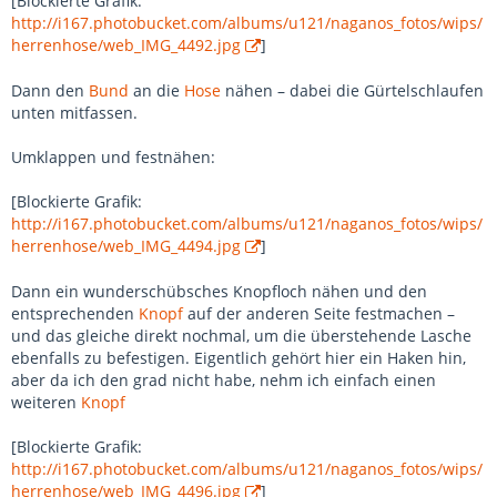
[Blockierte Grafik:
http://i167.photobucket.com/albums/u121/naganos_fotos/wips/
herrenhose/web_IMG_4492.jpg
]
Dann den
Bund
an die
Hose
nähen – dabei die Gürtelschlaufen
unten mitfassen.
Umklappen und festnähen:
[Blockierte Grafik:
http://i167.photobucket.com/albums/u121/naganos_fotos/wips/
herrenhose/web_IMG_4494.jpg
]
Dann ein wunderschübsches Knopfloch nähen und den
entsprechenden
Knopf
auf der anderen Seite festmachen –
und das gleiche direkt nochmal, um die überstehende Lasche
ebenfalls zu befestigen. Eigentlich gehört hier ein Haken hin,
aber da ich den grad nicht habe, nehm ich einfach einen
weiteren
Knopf
[Blockierte Grafik:
http://i167.photobucket.com/albums/u121/naganos_fotos/wips/
herrenhose/web_IMG_4496.jpg
]