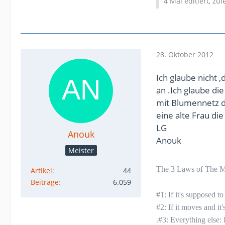
4 Mal editiert, zu
28. Oktober 2012
Ich glaube nicht 
an .Ich glaube di
mit Blumennetz 
eine alte Frau di
LG
Anouk
Anouk
Meister
The 3 Laws of The Mu
Artikel
44
Beiträge
6.059
#1: If it's supposed 
#2: If it moves and it
.#3: Everything else: