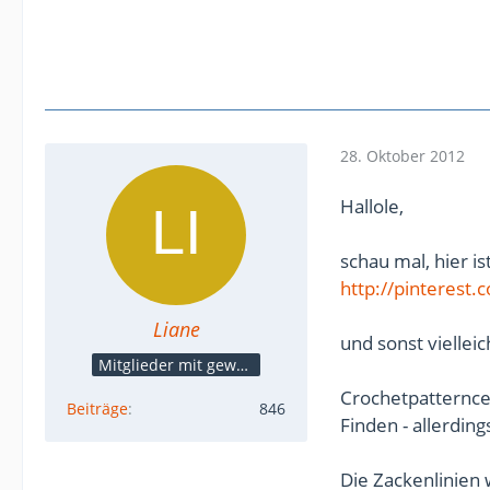
28. Oktober 2012
Hallole,
schau mal, hier i
http://pinteres
Liane
und sonst vielleic
Mitglieder mit gewerblicher Verbindung, auch als Mitarbeiter/in
Crochetpatternce
Beiträge
846
Finden - allerdin
Die Zackenlinien