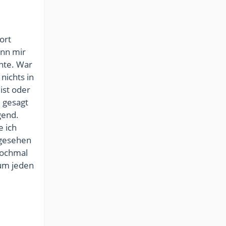
ort
enn mir
nnte. War
nichts in
ist oder
 gesagt
gend.
e ich
 gesehen
 nochmal
 um jeden