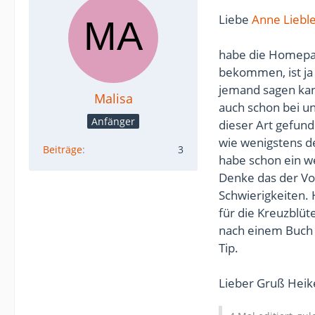
Liebe
Anne Liebl
habe die Homepag
bekommen, ist ja
jemand sagen kann
Malisa
auch schon bei un
Anfänger
dieser Art gefun
wie wenigstens d
Beiträge
3
habe schon ein w
Denke das der Vo
Schwierigkeiten.
für die Kreuzblüt
nach einem Buch 
Tip.
Lieber Gruß Heik