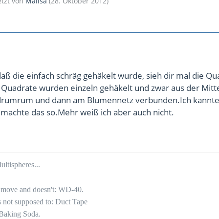
letzt von
Malisa
(
28. Oktober 2012
)
,daß die einfach schräg gehäkelt wurde, sieh dir mal die Q
e Quadrate wurden einzeln gehäkelt und zwar aus der Mitt
drumrum und dann am Blumennetz verbunden.Ich kannte
e machte das so.Mehr weiß ich aber auch nicht.
ltispheres...
to move and doesn't: WD-40.
's not supposed to: Duct Tape
 Baking Soda.