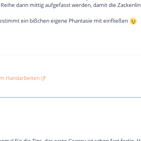
Reihe dann mittig aufgefasst werden, damit die Zackenlin
estimmt ein bißchen eigene Phantasie mit einfließen
om Handarbeiten
nmal für die Tips, das erste Granny ist schon fast fertig. 