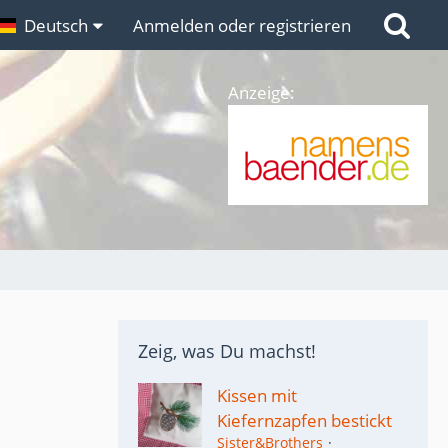
n
Deutsch
Links
Anmelden oder registrieren
Anzeige:
Zeig, was Du machst!
Kissen mit
Kiefernzapfen bestickt
Sister&Brothers