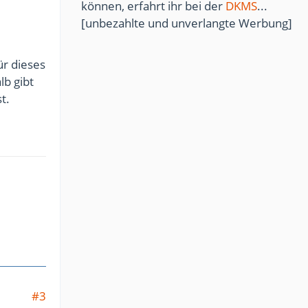
können, erfahrt ihr bei der
DKMS
...
[unbezahlte und unverlangte Werbung]
e
r dieses
lb gibt
t.
#3