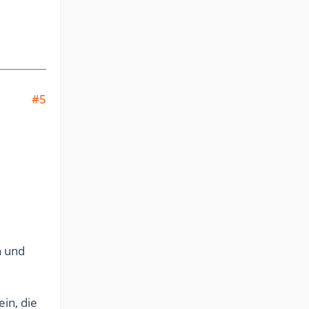
#5
n und
in, die