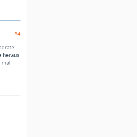
#4
uadrate
e heraus
 mal