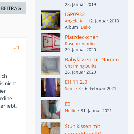
28. Januar 2019
 BEITRAG
IGP0932
Angela K.
12. Januar 2013
Album
Deko
Platzdeckchen
Rosenfreundin
#1
29. Januar 2020
Babykissen mit Namen
CharmingQuilts
26. Januar 2020
ich
EH 11 2.0
s nicht
Sami <3
6. Februar 2021
ier
ardine
E2
erliebt.
Nellie
31. Januar 2021
Stuhlkissen mit
verdecktem RV