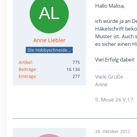
Hallo Malisa,
ich würde ja an D
Häkelschrift bek
Muster ist. Auch 
Anne Liebler
es sicher einen H
Die Hobbyschneiderin
Viel Erfolg dabei!
Artikel
775
Beiträge
10.134
Viele Grüße
Einträge
277
Anne
5. Mose 26 V.17
28. Oktober 2012