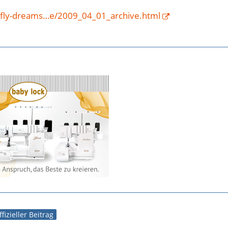
tterfly-dreams…e/2009_04_01_archive.html
ffizieller Beitrag