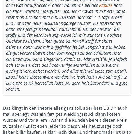
noch was draufsticken?" oder "Wollen wir bei der
Kapuze
noch
ein super warmes Innenfutter nehmen?" sowas in der Art), dann
setzt man sich nochmal hin, investert nochmal 1-2 Tage Arbeit
und hat dann neue, diskussionsfähige Muster. Bis letztendlich
dann eine fertige Kollektion rauskommt. Bei der Auswahl der
Stoffe und der Verarbeitung würde ich mir wünschen, höchste
Qualität zu liefern. Einen guten Baumwoll-Stoff für Shirts
nehmen, dann, was mir aufgefallen ist bei Longshirts z.B. haben
die gut verarbeiteten oben vom Kragen zu den Schultern noch
ein Baumwoll-Band eingenäht, damit es nicht verzieht. Ja einfach
halt schauen, dass das hochwertige Materialien sind, welche
auch gut verarbeitet werden. Und alles mit viel Liebe zum Detail.
Es soll keine Massenware werden, wo man halt 1000 Shirts für 2
Euro pro Stück herstellen lässt, sondern halt besondere und gute
Sachen.
Das klingt in der Theorie alles ganz toll, aber hast Du Dir auch
mal überlegt, was ein fertiges Kleidungsstück dann kosten
würde? Und vor allem - wären die Kunden bereit diesen Preis
zu zahlen? Es ist eben leider so, dass viele heutzutage doch
lieber billig kaufen. Ja klar, individuell und "handmade" ist ja so