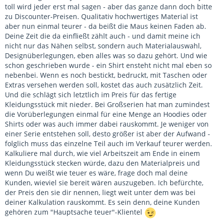
toll wird jeder erst mal sagen - aber das ganze dann doch bitte
zu Discounter-Preisen. Qualitativ hochwertiges Material ist
aber nun einmal teurer - da beißt die Maus keinen Faden ab.
Deine Zeit die da einfließt zählt auch - und damit meine ich
nicht nur das Nähen selbst, sondern auch Materialauswahl,
Designüberlegungen, eben alles was so dazu gehört. Und wie
schon geschrieben wurde - ein Shirt ensteht nicht mal eben so
nebenbei. Wenn es noch bestickt, bedruckt, mit Taschen oder
Extras versehen werden soll, kostet das auch zusätzlich Zeit.
Und die schlägt sich letztlich im Preis für das fertige
Kleidungsstück mit nieder. Bei Großserien hat man zumindest
die Vorüberlegungen einmal für eine Menge an Hoodies oder
Shirts oder was auch immer dabei rauskommt. Je weniger von
einer Serie entstehen soll, desto größer ist aber der Aufwand -
folglich muss das einzelne Teil auch im Verkauf teurer werden.
Kalkuliere mal durch, wie viel Arbeitszeit am Ende in einem
Kleidungsstück stecken würde, dazu den Materialpreis und
wenn Du weißt wie teuer es wäre, frage doch mal deine
Kunden, wieviel sie bereit wären auszugeben. Ich befürchte,
der Preis den sie dir nennen, liegt weit unter dem was bei
deiner Kalkulation rauskommt. Es sein denn, deine Kunden
gehören zum "Hauptsache teuer"-Klientel