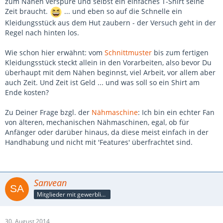
zum Nähen verspüre und selbst ein einfaches T-Shirt seine
Zeit braucht.
... und eben so auf die Schnelle ein
Kleidungsstück aus dem Hut zaubern - der Versuch geht in der
Regel nach hinten los.
Wie schon hier erwähnt: vom
Schnittmuster
bis zum fertigen
Kleidungsstück steckt allein in den Vorarbeiten, also bevor Du
überhaupt mit dem Nähen beginnst, viel Arbeit, vor allem aber
auch Zeit. Und Zeit ist Geld ... und was soll so ein Shirt am
Ende kosten?
Zu Deiner Frage bzgl. der
Nähmaschine
: Ich bin ein echter Fan
von älteren, mechanischen Nähmaschinen, egal, ob für
Anfänger oder darüber hinaus, da diese meist einfach in der
Handhabung und nicht mit 'Features' überfrachtet sind.
Sanvean
Mitglieder mit gewerblicher Verbindung, auch als Mitarbeiter/in
30. August 2014