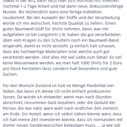
sowas in der Art), dann setzt man sich nochmal hin, investert
nochmal 1-2 Tage Arbeit und hat dann neue, diskussionsfähige
Muster. Bis letztendlich dann eine fertige Kollektion
rauskommt. Bei der Auswahl der Stoffe und der Verarbeitung
würde ich mir wünschen, höchste Qualität zu liefern. Einen
guten Baumwoll-Stoff für Shirts nehmen, dann, was mir
aufgefallen ist bei Longshirts z.B. haben die gut verarbeiteten
oben vom Kragen zu den Schultern noch ein Baumwoll-Band
eingenäht, damit es nicht verzieht. Ja einfach halt schauen,
dass das hochwertige Materialien sind, welche auch gut
verarbeitet werden. Und alles mit viel Liebe zum Detail. Es soll
keine Massenware werden, wo man halt 1000 Shirts für 2 Euro
pro Stück herstellen lässt, sondern halt besondere und gute
Sachen.
Für den Wunsch-Zustand ist halt ne Menge Flexibilität von
Nöten, das kann ich denke ich nicht einfach produzieren
lassen. Da würde ich entweder, wenn man nach Stunden
abrechnet, Unsummen Geld bezahlen, oder die Geduld der
Person, die das näht, wäre wohl nach endlicher Zeit ziemlich
am Ende. Ein Vorteil, wenn ich selbst nähen könnte wäre, dass
ich halt meine Zeit investieren könnte, dass ich niemanden mit
immer neuen Sonderwünschen belästigen muss, ... ja wie soll