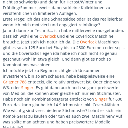
nicht so schwierig) und dann für Herbst/Winter und
Frühling/Sommer jeweils dann so kleine Kollektionen zu
veröffentlichen in limitierten Auflagen.
Erste Frage: Ich das eine Schnapsidee oder ist das realisierbar,
wenn ich mich motiviert und engagiert reinhänge?
Ja und dann zur Technik... ich habe mittlerweile rausgefunden,
dass ich wohl eine
Overlock
und eine Coverlock Maschine
brauche. Jetzt steh ich natürlich da. Die
Overlock
Maschinen
gibt es so ab 125 Euro bei Ebay bis zu 2500 Euro neu oder so, ...
und die Coverlocks liegen (da habe ich noch nicht so genau
geschaut) wohl in etwa gleich. Und dann gibt es noch so
Kombinationsmaschinen.
Ich möchte jetzt zu Beginn nicht gleich Unsummen
investrieren, bin so am schauen, habe beispielsweise eine
Gritzner 788
entdeckt, die relativ preiswert ist. Oder eine von
W6. oder
Singer
. Es gibt dann auch noch so ganz preiswerte
von Medion, die können aber gleiche ich nur ein Stichmuster.
Habe noch ein Kombinationsgerät entdeckt von
Singer
für 600
Euro, das kann glaube ich 14 Stichmuster inkl. Cover-Nähten.
Wie wichtig sind verschiedene Stichmuster? Lohnt es sich, ein
Kombi-Gerät zu kaufen oder tun es auch zwei Maschinen? Auf
was sollte man achten und haben preiswertere Modelle
Nachteile?