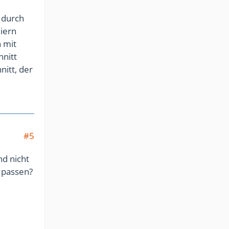
 durch
iern
 mit
hnitt
itt, der
#5
nd nicht
 passen?