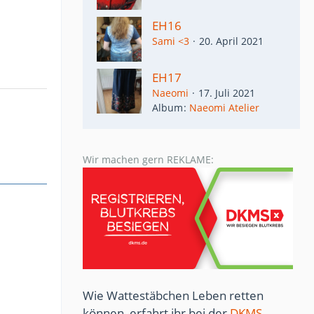
EH16
Sami <3
20. April 2021
EH17
Naeomi
17. Juli 2021
Album
Naeomi Atelier
Wir machen gern REKLAME:
Wie Wattestäbchen Leben retten
können, erfahrt ihr bei der
DKMS
...