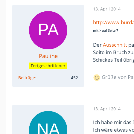
13. April 2014
http://www.burda
mit > auf Seite 7
Der
Ausschnitt
pa
Seite im Bruch z
Pauline
Schickes Teil übr
Fortgeschrittener
Grüße von Pa
Beiträge
452
13. April 2014
Ich habe mir das 
Ich wäre etwas vo