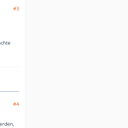
#3
schte
#4
werden,