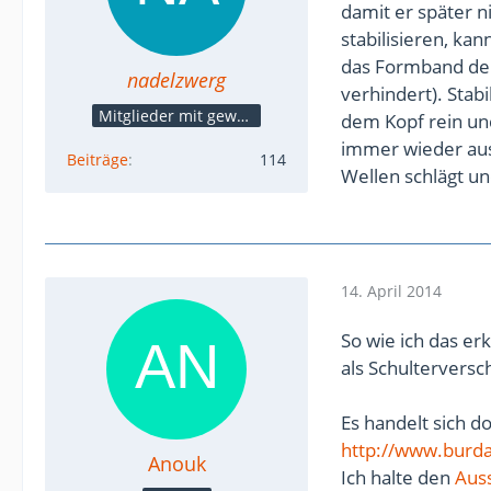
damit er später 
stabilisieren, ka
das Formband d
nadelzwerg
verhindert). Stabi
Mitglieder mit gewerblicher Verbindung, auch als Mitarbeiter/in
dem Kopf rein un
immer wieder aus
Beiträge
114
Wellen schlägt un
14. April 2014
So wie ich das er
als Schulterversc
Es handelt sich d
http://www.burda
Anouk
Ich halte den
Auss