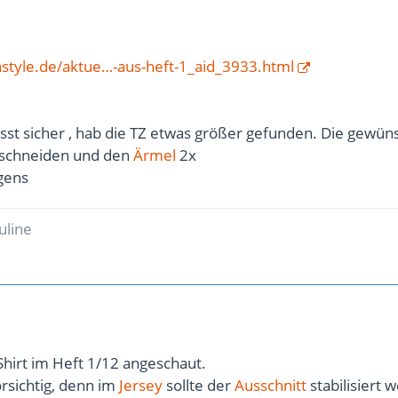
style.de/aktue…-aus-heft-1_aid_3933.html
sst sicher , hab die TZ etwas größer gefunden. Die gewün
uschneiden und den
Ärmel
2x
igens
uline
Shirt im Heft 1/12 angeschaut.
rsichtig, denn im
Jersey
sollte der
Ausschnitt
stabilisiert 