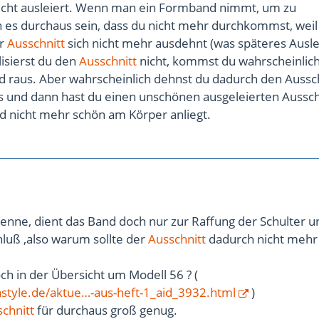
nicht ausleiert. Wenn man ein Formband nimmt, um zu
nn es durchaus sein, dass du nicht mehr durchkommst, weil
er
Ausschnitt
sich nicht mehr ausdehnt (was späteres Ausle
lisierst du den
Ausschnitt
nicht, kommst du wahrscheinlich
d raus. Aber wahrscheinlich dehnst du dadurch den Aussc
 und dann hast du einen unschönen ausgeleierten Ausschn
d nicht mehr schön am Körper anliegt.
kenne, dient das Band doch nur zur Raffung der Schulter u
hluß ,also warum sollte der
Ausschnitt
dadurch nicht mehr
och in der Übersicht um Modell 56 ? (
style.de/aktue…-aus-heft-1_aid_3932.html
)
chnitt
für durchaus groß genug.