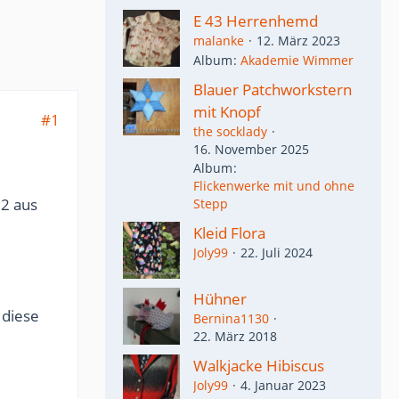
E 43 Herrenhemd
malanke
12. März 2023
Album
Akademie Wimmer
Blauer Patchworkstern
mit Knopf
#1
the socklady
16. November 2025
Album
Flickenwerke mit und ohne
32 aus
Stepp
Kleid Flora
Joly99
22. Juli 2024
Hühner
 diese
Bernina1130
22. März 2018
Walkjacke Hibiscus
Joly99
4. Januar 2023