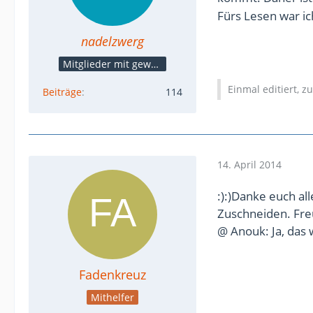
Fürs Lesen war i
nadelzwerg
Mitglieder mit gewerblicher Verbindung, auch als Mitarbeiter/in
Einmal editiert, z
Beiträge
114
14. April 2014
:):)Danke euch al
Zuschneiden. Fre
@ Anouk: Ja, das 
Fadenkreuz
Mithelfer