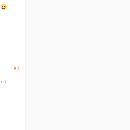
#7
und