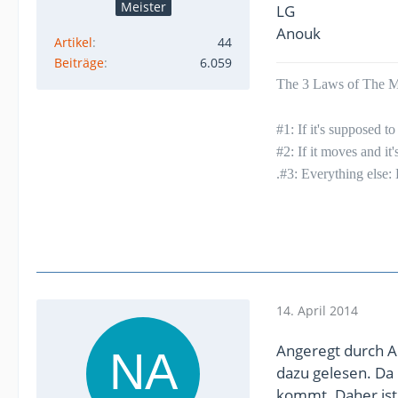
Meister
LG
Anouk
Artikel
44
Beiträge
6.059
The 3 Laws of The Mu
#1: If it's supposed 
#2: If it moves and it
.#3: Everything else:
14. April 2014
Angeregt durch A
dazu gelesen. Da
kommt. Daher ist