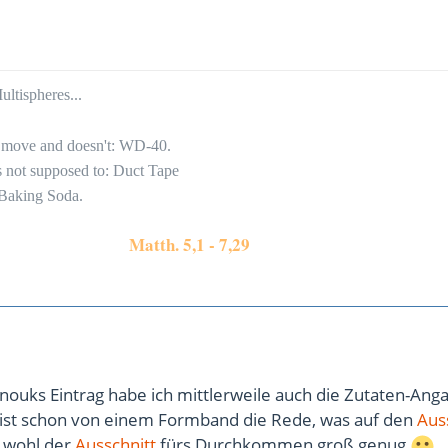
ltispheres...
to move and doesn't: WD-40.
's not supposed to: Duct Tape
 Baking Soda.
Matth. 5,1 - 7,29
nouks Eintrag habe ich mittlerweile auch die Zutaten-Ang
 ist schon von einem Formband die Rede, was auf den
Aus
 wohl der
Ausschnitt
fürs Durchkommen groß genug