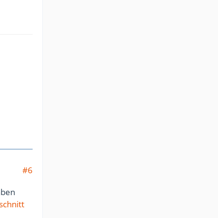
#6
aben
schnitt