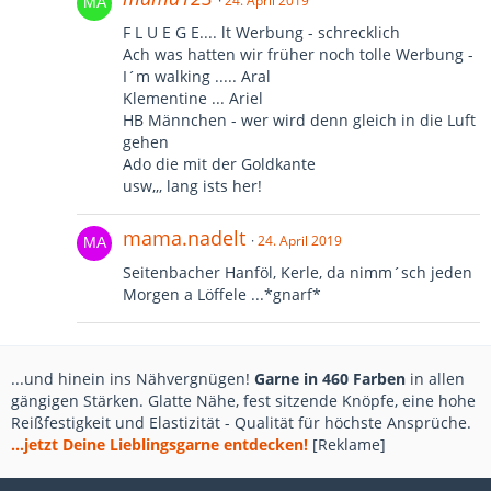
24. April 2019
F L U E G E.... lt Werbung - schrecklich
Ach was hatten wir früher noch tolle Werbung -
I´m walking ..... Aral
Klementine ... Ariel
HB Männchen - wer wird denn gleich in die Luft
gehen
Ado die mit der Goldkante
usw,,, lang ists her!
mama.nadelt
24. April 2019
Seitenbacher Hanföl, Kerle, da nimm´sch jeden
Morgen a Löffele ...*gnarf*
...und hinein ins Nähvergnügen!
Garne in 460 Farben
in allen
gängigen Stärken. Glatte Nähe, fest sitzende Knöpfe, eine hohe
Reißfestigkeit und Elastizität - Qualität für höchste Ansprüche.
...jetzt Deine Lieblingsgarne entdecken!
[Reklame]