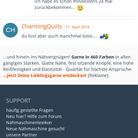
ich habe es schon mindestens 24 mal
zurückbekommen...
CharmingQuilts
11. April 2019
du bist aber auch manchmal böse....
...und hinein ins Nähvergnügen!
Garne in 460 Farben
in allen
gängigen Stärken. Glatte Nähe, fest sitzende Knöpfe, eine hohe
Reißfestigkeit und Elastizität - Qualität für höchste Ansprüche.
...jetzt Deine Lieblingsgarne entdecken!
[Reklame]
SUPPORT
häufig gestellte Fragen
Neu hier? Hilfe zum Forum
Nähmaschinenlexikon
Neue Nähmaschine gesucht
unsere Partner