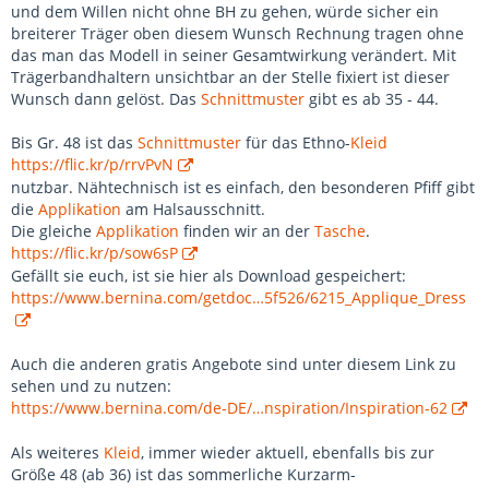
und dem Willen nicht ohne BH zu gehen, würde sicher ein
breiterer Träger oben diesem Wunsch Rechnung tragen ohne
das man das Modell in seiner Gesamtwirkung verändert. Mit
Trägerbandhaltern unsichtbar an der Stelle fixiert ist dieser
Wunsch dann gelöst. Das
Schnittmuster
gibt es ab 35 - 44.
Bis Gr. 48 ist das
Schnittmuster
für das Ethno-
Kleid
https://flic.kr/p/rrvPvN
nutzbar. Nähtechnisch ist es einfach, den besonderen Pfiff gibt
die
Applikation
am Halsausschnitt.
Die gleiche
Applikation
finden wir an der
Tasche
.
https://flic.kr/p/sow6sP
Gefällt sie euch, ist sie hier als Download gespeichert:
https://www.bernina.com/getdoc…5f526/6215_Applique_Dress
Auch die anderen gratis Angebote sind unter diesem Link zu
sehen und zu nutzen:
https://www.bernina.com/de-DE/…nspiration/Inspiration-62
Als weiteres
Kleid
, immer wieder aktuell, ebenfalls bis zur
Größe 48 (ab 36) ist das sommerliche Kurzarm-