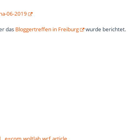
na-06-2019
ber das
Bloggertreffen in Freiburg
wurde berichtet.
…e=com.woltlab.wcf.article