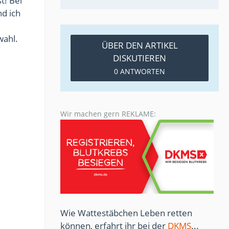
t! Bei
nd ich
wahl.
ÜBER DEN ARTIKEL
DISKUTIEREN
0 ANTWORTEN
Wir machen gern REKLAME:
Wie Wattestäbchen Leben retten
können, erfahrt ihr bei der
DKMS
...