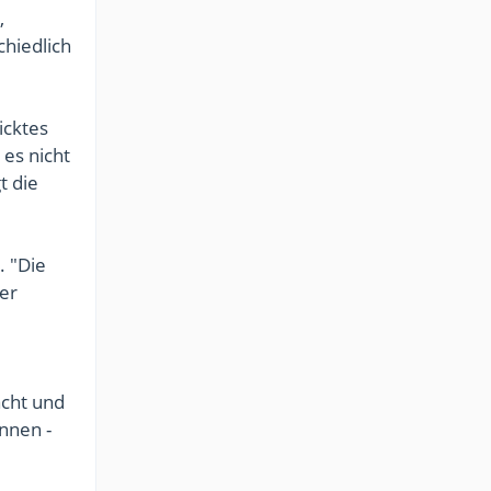
,
chiedlich
icktes
 es nicht
t die
 "Die
der
acht und
nnen -