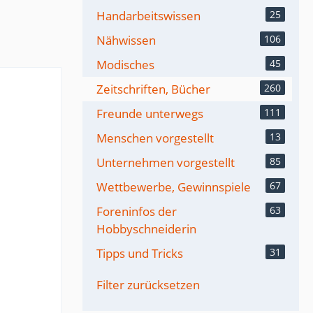
Handarbeitswissen
25
Nähwissen
106
Modisches
45
Zeitschriften, Bücher
260
Freunde unterwegs
111
Menschen vorgestellt
13
Unternehmen vorgestellt
85
Wettbewerbe, Gewinnspiele
67
Foreninfos der
63
Hobbyschneiderin
Tipps und Tricks
31
Filter zurücksetzen