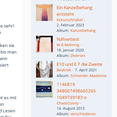
Ein Kanzelbehang
entsteht
Kreuzschnabel
2. Februar 2023
ie sehr!
Album
Kanzelbehang
m
Nähsettest
ken sie
W.R.Mehring
18. Januar 2020
 bis man
Album
Diverses
dann
E10 und E 7 die Zweite
siert
BeatrixK
7. April 2021
Album
Schneider Akademie
1146819
348007498665265
1049739183 o
t es mit
ChaosConny
on
14. August 2013
nd Lesen
Album
verschiedenes