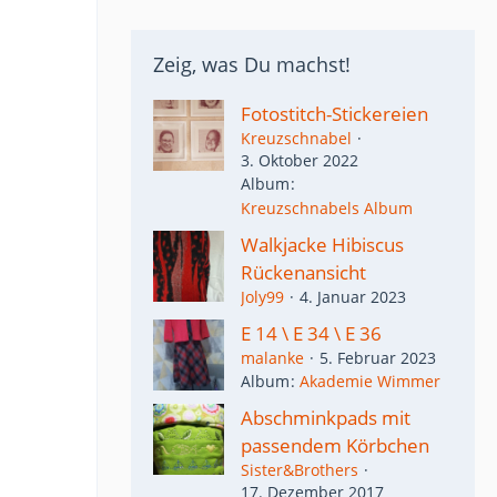
Zeig, was Du machst!
Fotostitch-Stickereien
Kreuzschnabel
3. Oktober 2022
Album
Kreuzschnabels Album
Walkjacke Hibiscus
Rückenansicht
Joly99
4. Januar 2023
E 14 \ E 34 \ E 36
malanke
5. Februar 2023
Album
Akademie Wimmer
Abschminkpads mit
passendem Körbchen
Sister&Brothers
17. Dezember 2017