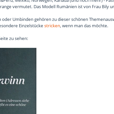
d&Peru, Mexiko, Norwegen, Kanada (und noch mehr) - Pass
 orange vermutet. Das Modell Rumänien ist von Frau Bily u
en oder Umbinden gehören zu dieser schönen Themenaus
esondere Einzelstücke
stricken
, wenn man das möchte.
Seite zu sehen: