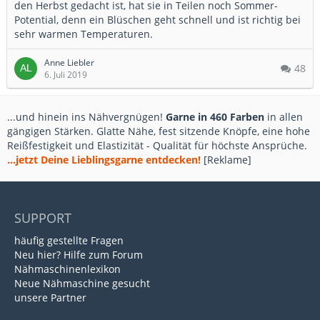
den Herbst gedacht ist, hat sie in Teilen noch Sommer-
Potential, denn ein Blüschen geht schnell und ist richtig bei
sehr warmen Temperaturen.
Anne Liebler
48
6. Juli 2019
...und hinein ins Nähvergnügen!
Garne in 460 Farben
in allen
gängigen Stärken. Glatte Nähe, fest sitzende Knöpfe, eine hohe
Reißfestigkeit und Elastizität - Qualität für höchste Ansprüche.
...jetzt Deine Lieblingsgarne entdecken!
[Reklame]
SUPPORT
häufig gestellte Fragen
Neu hier? Hilfe zum Forum
Nähmaschinenlexikon
Neue Nähmaschine gesucht
unsere Partner