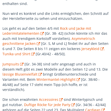
enthalten sind.
Nun wird es konkret und die Links ermöglichen, den Schnitt auf
der Herstellerseite zu sehen und einzuschätzen.
Los geht es auf den Seiten 4/5 mit
Rock und Jacke mit
Lederimitatelementen
[Gr. 38- 42] (schön könnte ich mir das
auch mit trendigem Korkstoff vorstellen).
Asymmetrisch
geschnittene Jacken
[Gr. S, M und L] findet ihr auf den Seiten
6 und 7. Die Seiten 8 bis 11 zeigen ein lockeres
Jerseykleid
,
Tunika und Shirt
[Gr.40/42 - 48/50].
Jumpsuits
[Gr. 34-38] sind sehr angesagt und auch in
diesem Heft gibt es zwei Modelle auf den Seiten 12 und 13. Die
lässige Blusenvielfalt
bringt Größenunterschiede und
Varianten mit. Beim
Wintermantel-Highlight
[Gr. 38/40 -
46/48] auf Seite 17 steht mein Tipp (ich hoffe, er ist
verständlich).
Die schon erwähnten
Accessoires
sind Wintertypisch und
gut nutzbar.
Duftige Röcke für jede Party
[Gr. 34/36 - 42/44]
gehören auf die Seiten 22 und 23. Das Mulitalent
Cardigan