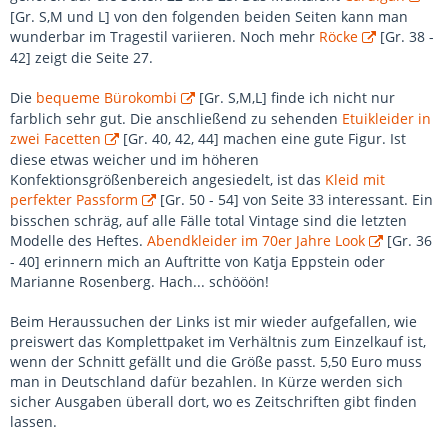
[Gr. S,M und L] von den folgenden beiden Seiten kann man
wunderbar im Tragestil variieren. Noch mehr
Röcke
[Gr. 38 -
42] zeigt die Seite 27.
Die
bequeme Bürokombi
[Gr. S,M,L] finde ich nicht nur
farblich sehr gut. Die anschließend zu sehenden
Etuikleider in
zwei Facetten
[Gr. 40, 42, 44] machen eine gute Figur. Ist
diese etwas weicher und im höheren
Konfektionsgrößenbereich angesiedelt, ist das
Kleid mit
perfekter Passform
[Gr. 50 - 54] von Seite 33 interessant. Ein
bisschen schräg, auf alle Fälle total Vintage sind die letzten
Modelle des Heftes.
Abendkleider im 70er Jahre Look
[Gr. 36
- 40] erinnern mich an Auftritte von Katja Eppstein oder
Marianne Rosenberg. Hach... schööön!
Beim Heraussuchen der Links ist mir wieder aufgefallen, wie
preiswert das Komplettpaket im Verhältnis zum Einzelkauf ist,
wenn der Schnitt gefällt und die Größe passt. 5,50 Euro muss
man in Deutschland dafür bezahlen. In Kürze werden sich
sicher Ausgaben überall dort, wo es Zeitschriften gibt finden
lassen.