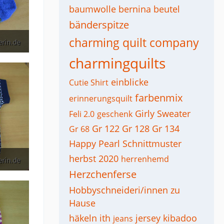
baumwolle
bernina
beutel
bänderspitze
charming quilt company
charmingquilts
einblicke
Cutie Shirt
farbenmix
erinnerungsquilt
Girly Sweater
Feli 2.0
geschenk
Gr 122
Gr 128
Gr 134
Gr 68
Happy Pearl Schnittmuster
herbst 2020
herrenhemd
Herzchenferse
Hobbyschneideri/innen zu
Hause
häkeln
ith
jersey
kibadoo
jeans