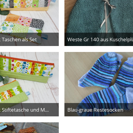
 Taschen als Set
26. Juni 2025
5. Januar 2025
Patchwork Stiftetasche und Minitasche
Blau-graue Restesocken
5. Dezember 2024
3. November 2024