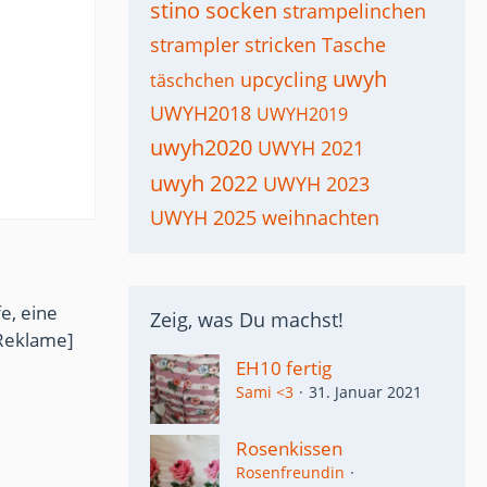
stino socken
strampelinchen
strampler
stricken
Tasche
uwyh
upcycling
täschchen
UWYH2018
UWYH2019
uwyh2020
UWYH 2021
uwyh 2022
UWYH 2023
UWYH 2025
weihnachten
e, eine
Zeig, was Du machst!
Reklame]
EH10 fertig
Sami <3
31. Januar 2021
Rosenkissen
Rosenfreundin