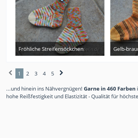
Fröhliche Streifensöckchen
Gelb-bra
25. September 2024
1
2
3
4
5
...und hinein ins Nähvergnügen!
Garne in 460 Farben
i
hohe Reißfestigkeit und Elastizität - Qualität für höchs