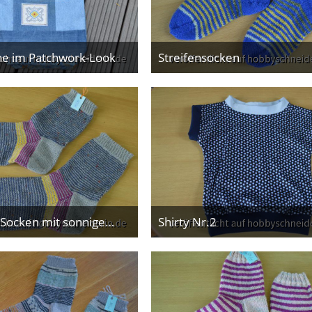
he im Patchwork-Look
Streifensocken
2. Juli 2026
17. Juni 2026
GumGum Socken mit sonnigem Blickfang
Shirty Nr.2
1. Juni 2026
19. Mai 2026