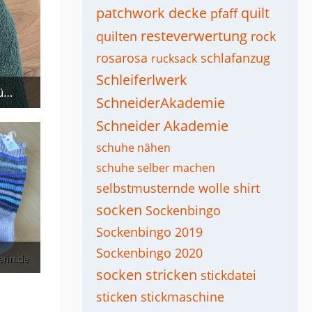
patchwork decke
quilt
pfaff
resteverwertung
quilten
rock
rosarosa
schlafanzug
rucksack
Schleiferlwerk
Weste Gr 140 aus Kuschelplüsch
SchneiderAkademie
Schneider Akademie
schuhe nähen
schuhe selber machen
selbstmusternde wolle
shirt
socken
Sockenbingo
Sockenbingo 2019
Sockenbingo 2020
socken stricken
stickdatei
sticken
stickmaschine