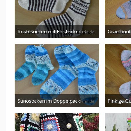
Restesocken mit Einstrickmuster
Grau-bun
10. Mai 2026
Stinosocken im Doppelpack
Pinkige 
8. Februar 2026