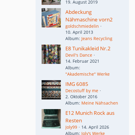
19. August 2019
Abdeckung
Nähmaschine vorn2
goldschmiedelin
10. April 2013
Album
Jeans Recycling
E8 Tunikakleid Nr.2
Devil's Dance
14. Februar 2021
Album
"Akademische" Werke
IMG 6085
Decostuff by me
2. Oktober 2016
Album
Meine Nähsachen
E12 Munich Rock aus
Resten
Joly99
14. April 2026
Album
Joly‘s Werke