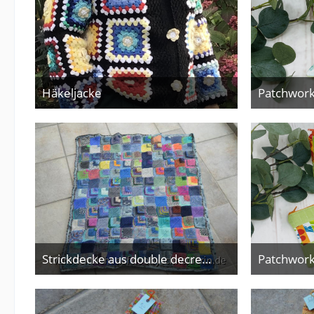
Häkeljacke
Patchwork
19. Oktober 2025
Strickdecke aus double decrease Quadraten
2. Januar 2025