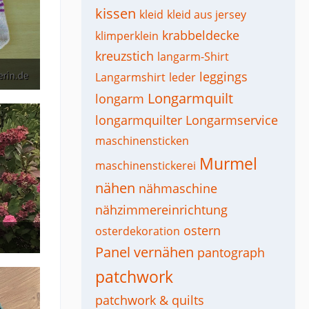
kissen
kleid
kleid aus jersey
krabbeldecke
klimperklein
kreuzstich
langarm-Shirt
leggings
Langarmshirt
leder
Longarmquilt
longarm
longarmquilter
Longarmservice
maschinensticken
Murmel
maschinenstickerei
nähen
nähmaschine
nähzimmereinrichtung
ostern
osterdekoration
Panel vernähen
pantograph
patchwork
patchwork & quilts