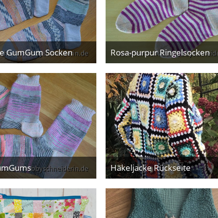
te GumGum Socken
Rosa-purpur Ringelsocken
18. März 2026
3. März 2026
GumGums
Häkeljacke Rückseite
24. Januar 2026
19. Oktober 2025