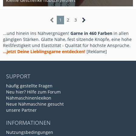
Kleine Geschenke hübsch verziert
2. Oktober 2019
1
2
3
...und hinein ins Nähvergnügen!
Garne in 460 Farben
in allen
gängigen Stärken. Glatte Nähe, fest sitzende Knöpfe, eine hohe
Reißfestigkeit und Elastizität - Qualität für höchste Ansprüche.
...jetzt Deine Lieblingsgarne entdecken!
[Reklame]
SUPPORT
häufig gestellte Fragen
Neu hier? Hilfe zum Forum
Nähmaschinenlexikon
Neue Nähmaschine gesucht
unsere Partner
INFORMATIONEN
Nutzungsbedingungen