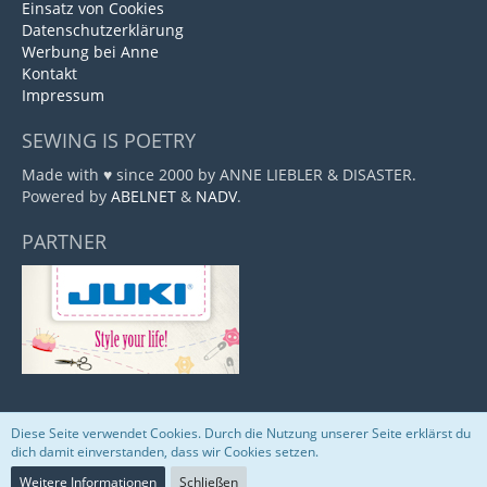
Einsatz von Cookies
Datenschutzerklärung
Werbung bei Anne
Kontakt
Impressum
SEWING IS POETRY
Made with ♥ since 2000 by ANNE LIEBLER & DISASTER.
Powered by
ABELNET
&
NADV
.
PARTNER
Diese Seite verwendet Cookies. Durch die Nutzung unserer Seite erklärst du
Community-Software:
WoltLab Suite™
dich damit einverstanden, dass wir Cookies setzen.
Weitere Informationen
Schließen