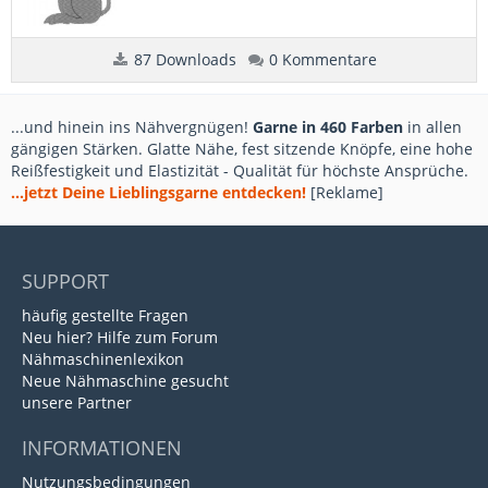
87 Downloads
0 Kommentare
...und hinein ins Nähvergnügen!
Garne in 460 Farben
in allen
gängigen Stärken. Glatte Nähe, fest sitzende Knöpfe, eine hohe
Reißfestigkeit und Elastizität - Qualität für höchste Ansprüche.
...jetzt Deine Lieblingsgarne entdecken!
[Reklame]
SUPPORT
häufig gestellte Fragen
Neu hier? Hilfe zum Forum
Nähmaschinenlexikon
Neue Nähmaschine gesucht
unsere Partner
INFORMATIONEN
Nutzungsbedingungen