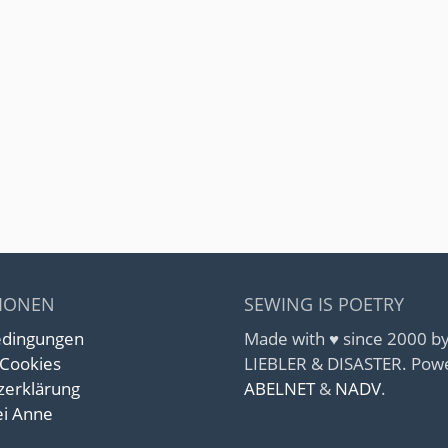
IONEN
SEWING IS POETRY
edingungen
Made with ♥ since 2000 
 Cookies
LIEBLER & DISASTER. Pow
zerklärung
ABELNET
&
NADV
.
i Anne