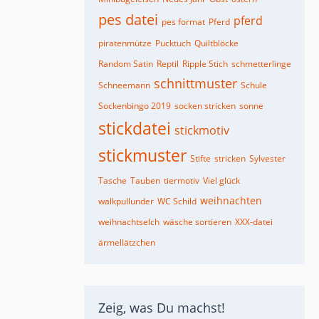
pes datei
pferd
pes format
Pferd
piratenmütze
Pucktuch
Quiltblöcke
Random Satin
Reptil
Ripple Stich
schmetterlinge
schnittmuster
Schneemann
Schule
Sockenbingo 2019
socken stricken
sonne
stickdatei
stickmotiv
stickmuster
Stifte
stricken
Sylvester
Tasche
Tauben
tiermotiv
Viel glück
weihnachten
walkpullunder
WC Schild
weihnachtselch
wäsche sortieren
XXX-datei
ärmellätzchen
Zeig, was Du machst!