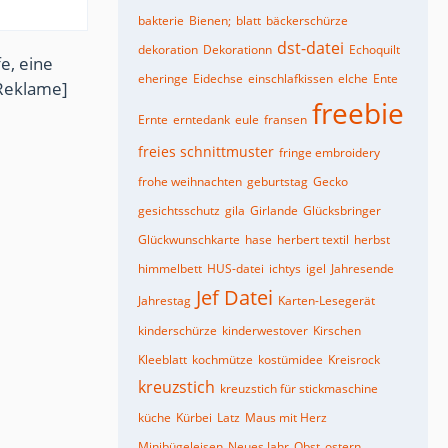
bakterie
Bienen;
blatt
bäckerschürze
dst-datei
dekoration
Dekorationn
Echoquilt
e, eine
eheringe
Eidechse
einschlafkissen
elche
Ente
Reklame]
freebie
Ernte
erntedank
eule
fransen
freies schnittmuster
fringe embroidery
frohe weihnachten
geburtstag
Gecko
gesichtsschutz
gila
Girlande
Glücksbringer
Glückwunschkarte
hase
herbert textil
herbst
himmelbett
HUS-datei
ichtys
igel
Jahresende
Jef Datei
Jahrestag
Karten-Lesegerät
kinderschürze
kinderwestover
Kirschen
Kleeblatt
kochmütze
kostümidee
Kreisrock
kreuzstich
kreuzstich für stickmaschine
küche
Kürbei
Latz
Maus mit Herz
Minibügeleisen
Neues Jahr
Obst
ostern