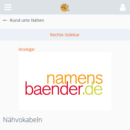
Rund ums Nähen
Anzeige:
Nähvokabeln