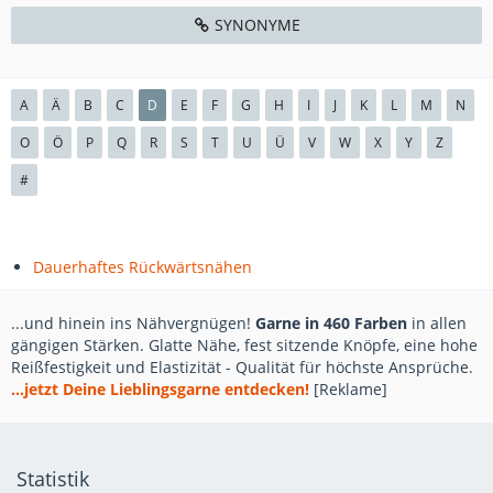
SYNONYME
A
Ä
B
C
D
E
F
G
H
I
J
K
L
M
N
O
Ö
P
Q
R
S
T
U
Ü
V
W
X
Y
Z
#
Dauerhaftes Rückwärtsnähen
...und hinein ins Nähvergnügen!
Garne in 460 Farben
in allen
gängigen Stärken. Glatte Nähe, fest sitzende Knöpfe, eine hohe
Reißfestigkeit und Elastizität - Qualität für höchste Ansprüche.
...jetzt Deine Lieblingsgarne entdecken!
[Reklame]
Statistik