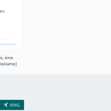
den
e, eine
Reklame]
XING