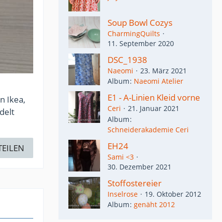
Soup Bowl Cozys
CharmingQuilts
11. September 2020
DSC_1938
Naeomi
23. März 2021
Album
Naeomi Atelier
E1 - A-Linien Kleid vorne
n Ikea,
Ceri
21. Januar 2021
delt
Album
Schneiderakademie Ceri
EH24
TEILEN
Sami <3
30. Dezember 2021
Stoffostereier
Inselrose
19. Oktober 2012
Album
genäht 2012