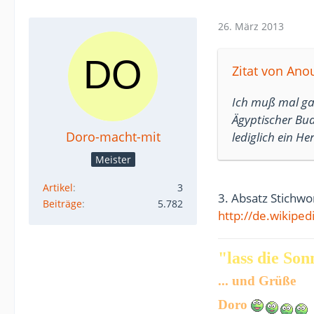
26. März 2013
Zitat von Ano
Ich muß mal gan
Ägyptischer Bu
Doro-macht-mit
lediglich ein H
Meister
Artikel
3
3. Absatz Stichwo
Beiträge
5.782
http://de.wikipe
"lass die Sonn
... und Grüße
Doro