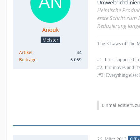
Umweltrichtlinien
Heimische Produkte
erste Schritt zum
Reduzierung lang
Anouk
Meister
The 3 Laws of The Mu
Artikel
44
Beiträge
6.059
#1: If it's supposed 
#2: If it moves and it
.#3: Everything else:
Einmal editiert, z
26. März 2013
Offiz