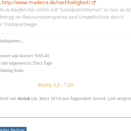
.
http://www.madeira.de/nachhaltigkeit/
 zu kaufen hat nichts mit "Lokalpatriotismus" zu tun, es ist
 Beitrag an Ressourcenersparnis und Umweltschutz durch
er Transportwege
ltispheres...
to move and doesn't: WD-40.
's not supposed to: Duct Tape
 Baking Soda.
Matth. 5,1 - 7,29
uletzt von
Anouk
(
26. März 2013
) aus folgendem Grund: Link verges
ieller Beitrag