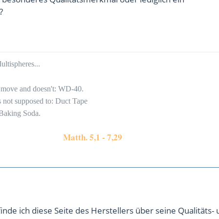
?
ltispheres...
to move and doesn't: WD-40.
's not supposed to: Duct Tape
 Baking Soda.
Matth. 5,1 - 7,29
finde ich diese Seite des Herstellers über seine Qualitäts-