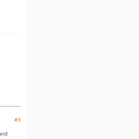
#3
 und