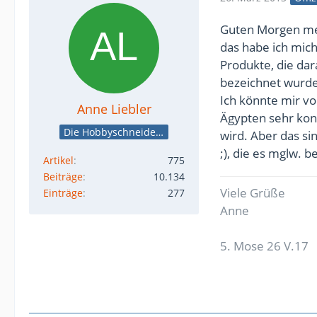
Guten Morgen me
das habe ich mich
Produkte, die da
bezeichnet wurde
Ich könnte mir vor
Anne Liebler
Ägypten sehr kon
Die Hobbyschneiderin
wird. Aber das si
;), die es mglw. b
Artikel
775
Beiträge
10.134
Viele Grüße
Einträge
277
Anne
5. Mose 26 V.17