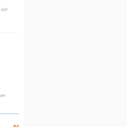
 der
sen
#4