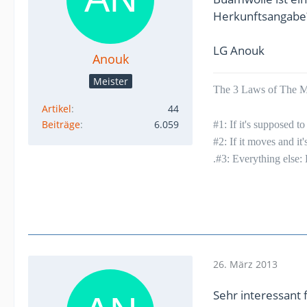
Herkunftsangabe
LG Anouk
Anouk
Meister
The 3 Laws of The Mu
Artikel
44
Beiträge
6.059
#1: If it's supposed 
#2: If it moves and it
.#3: Everything else:
26. März 2013
Sehr interessant 