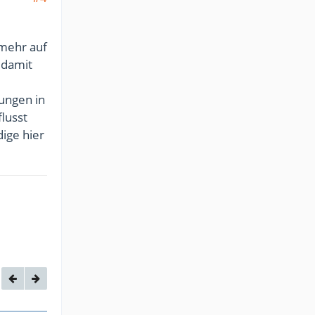
 mehr auf
 damit
gungen in
lusst
dige hier