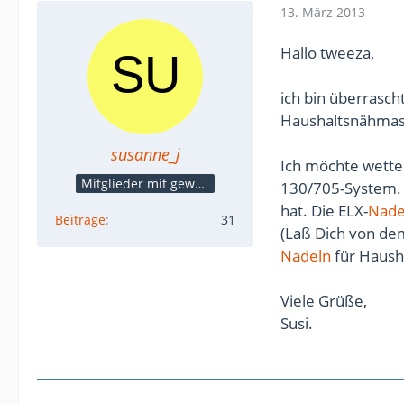
13. März 2013
Hallo tweeza,
ich bin überrasch
Haushaltsnähmas
susanne_j
Ich möchte wetten
Mitglieder mit gewerblicher Verbindung, auch als Mitarbeiter/in
130/705-System. 
hat. Die ELX-
Nade
Beiträge
31
(Laß Dich von de
Nadeln
für Haush
Viele Grüße,
Susi.