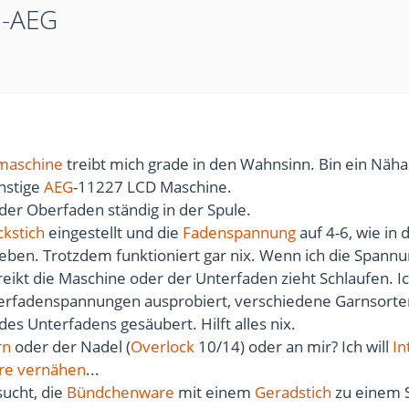
 -AEG
maschine
treibt mich grade in den Wahnsinn. Bin ein Näh
nstige
AEG
-11227 LCD Maschine.
der Oberfaden ständig in der Spule.
ckstich
eingestellt und die
Fadenspannung
auf 4-6, wie in 
eben. Trotzdem funktioniert gar nix. Wenn ich die Spann
streikt die Maschine oder der Unterfaden zieht Schlaufen. I
erfadenspannungen ausprobiert, verschiedene Garnsorte
des Unterfadens gesäubert. Hilft alles nix.
rn
oder der Nadel (
Overlock
10/14) oder an mir? Ich will
In
re
vernähen
...
sucht, die
Bündchenware
mit einem
Geradstich
zu einem 