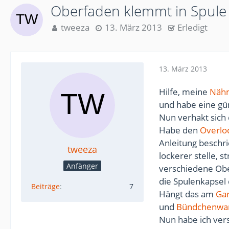
Oberfaden klemmt in Spule
tweeza
13. März 2013
Erledigt
13. März 2013
Hilfe, meine
Näh
und habe eine gü
Nun verhakt sich 
Habe den
Overlo
Anleitung beschri
tweeza
lockerer stelle, 
Anfänger
verschiedene Ob
die Spulenkapsel 
Beiträge
7
Hängt das am
Ga
und
Bündchenwa
Nun habe ich ver