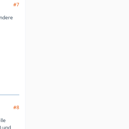
#7
andere
#8
lle
) und