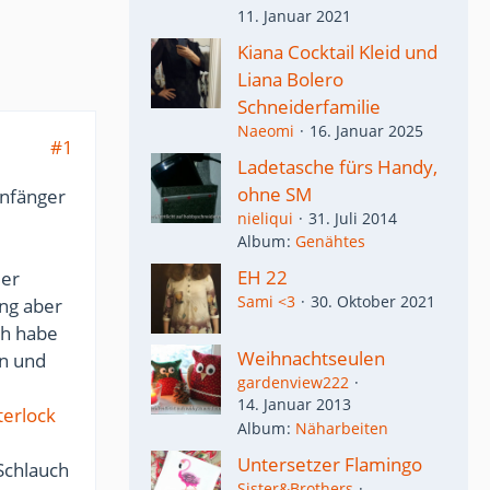
11. Januar 2021
Kiana Cocktail Kleid und
Liana Bolero
Schneiderfamilie
Naeomi
16. Januar 2025
#1
Ladetasche fürs Handy,
ohne SM
anfänger
nieliqui
31. Juli 2014
Album
Genähtes
EH 22
der
Sami <3
30. Oktober 2021
ung aber
ch habe
Weihnachtseulen
n und
gardenview222
14. Januar 2013
terlock
Album
Näharbeiten
Untersetzer Flamingo
Schlauch
Sister&Brothers