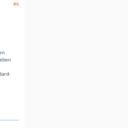
#6
en
ieben
dard-