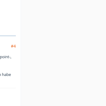
#4
point-,
n habe