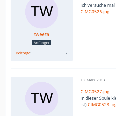
Ich versuche mal
CIMG0526.jpg
tweeza
Anfänger
Beiträge
7
13. März 2013
CIMG0527.jpg
In dieser Spule k
ist):
CIMG0523.jp