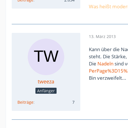
Was heißt modern
13. März 2013
Kann über die Nad
steht. Die Stärke,
Die
Nadeln
sind v
PerPage%3D15%
Bin verzweifelt...
tweeza
Anfänger
Beiträge
7