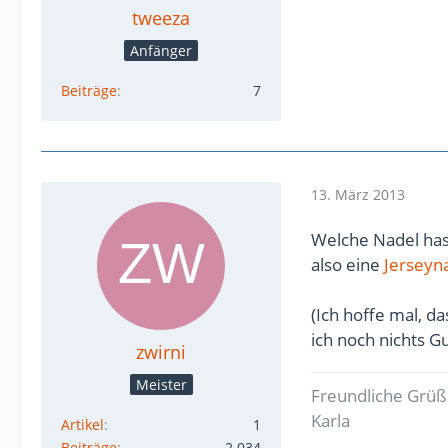
tweeza
Anfänger
Beiträge
7
13. März 2013
Welche Nadel hast
also eine
Jerseyn
(Ich hoffe mal, d
ich noch nichts G
zwirni
Meister
Freundliche Grü
Karla
Artikel
1
Beiträge
2.034