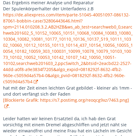
Das Ergebnis meiner Analyse und Reparatur
Der Spulenkörperhalter der Unterfadens z.B
https://de.aliexpress.com/item/parte-51045-40051097-086132-
87061-bobbin-case/32806443646.html?
spm=2114.010208.3.2.AB2HZB&ws_ab_test=searchweb0_0,searc
hweb201602_5_10152_10065_10151_10068_10084_10083_10080_
10304_10082_10081_10177_10110_10136_10137_519_10111_103
02_10060_10112_10155_10113_10114_437_10154_10056_10055_1
0054_10182_10059_303_100031_10099_10078_10079_10103_100
73_10102_10052_10053_10142_10107_142_10050_10051-
10102,searchweb201603_2,ppcSwitch_2&btsid=2eacbd22-2527-
44dd-a0f8-a9e3834f7205&algo_expid=0818292f-8632-4fb2-
960e-c5059d4a57b4-0&algo_pvid=0818292f-8632-4fb2-960e-
c5059d4a57b4
hat mit der Zeit einen leichten Grat gebildet - kleiner als 1mm -
und dort verfängt sich der Faden
[Blockierte Grafik: https://s7.postimg.org/reoqcg9xz/7463.png]
.
Leider hatten wir keinen Ersatzteil da, ich hab den Grat
vorsichtig mit einem Dremel abgeschliffen und jetzt näht sie
wieder einwandfrei und meine Frau hat ein Lächeln im Gesicht