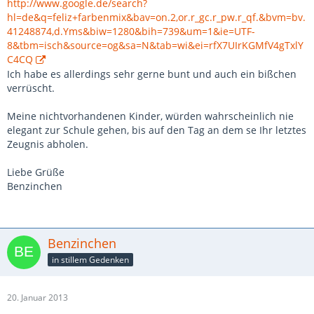
http://www.google.de/search?
hl=de&q=feliz+farbenmix&bav=on.2,or.r_gc.r_pw.r_qf.&bvm=bv.
41248874,d.Yms&biw=1280&bih=739&um=1&ie=UTF-
8&tbm=isch&source=og&sa=N&tab=wi&ei=rfX7UIrKGMfV4gTxlY
C4CQ
Ich habe es allerdings sehr gerne bunt und auch ein bißchen
verrüscht.
Meine nichtvorhandenen Kinder, würden wahrscheinlich nie
elegant zur Schule gehen, bis auf den Tag an dem se Ihr letztes
Zeugnis abholen.
Liebe Grüße
Benzinchen
Benzinchen
in stillem Gedenken
20. Januar 2013