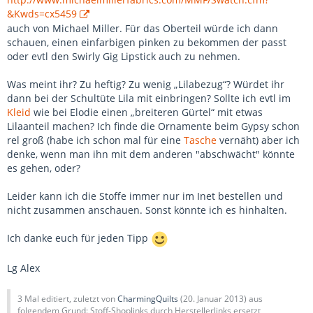
&Kwds=cx5459
auch von Michael Miller. Für das Oberteil würde ich dann
schauen, einen einfarbigen pinken zu bekommen der passt
oder evtl den Swirly Gig Lipstick auch zu nehmen.
Was meint ihr? Zu heftig? Zu wenig „Lilabezug“? Würdet ihr
dann bei der Schultüte Lila mit einbringen? Sollte ich evtl im
Kleid
wie bei Elodie einen „breiteren Gürtel“ mit etwas
Lilaanteil machen? Ich finde die Ornamente beim Gypsy schon
rel groß (habe ich schon mal für eine
Tasche
vernäht) aber ich
denke, wenn man ihn mit dem anderen "abschwächt" könnte
es gehen, oder?
Leider kann ich die Stoffe immer nur im Inet bestellen und
nicht zusammen anschauen. Sonst könnte ich es hinhalten.
Ich danke euch für jeden Tipp
Lg Alex
3 Mal editiert, zuletzt von
CharmingQuilts
(
20. Januar 2013
) aus
folgendem Grund: Stoff-Shoplinks durch Herstellerlinks ersetzt