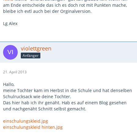
sein könnte!
am Ende entscheide das ich es doch rot mit Punkten mache,
Habe dann noch 2 "Herzenswärmer" von
FM
dazu genäht. Geht
bleibe ich evtl auch bei der Orginalversion.
ratzfatz und wir brauchten sie auch dringend!!! Trotz
Sonnenschein.
Lg Alex
Viel Spaß bei der Planung! Habe auch 2 Probekleider genäht,
damit das Einschulungskleid dann auch wirklich gut passte!
violettgreen
Anfänger
21. April 2013
Hallo,
meine Tochter kam im Herbst in die Schule und hat denselben
Schulrucksack wie deine Tochter.
Das hier hab ich ihr genäht. Hab es auf einem Blog gesehen
und nachgenäht Schnitt selbst gemacht.
einschulungskleid.jpg
einschulungskleid hinten.jpg