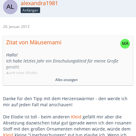
alexandra1981
Anfänger
20. Januar 2013
Zitat von Mäusemami
Hallo!
Ich habe letztes Jahr ein Einschulungskleid für meine Große
genäht.
Auch eine Elodie.
Habe ich das in der "Eile" überlesen- warum nähst Du nicht
Alles anzeigen
einfach eines der beiden Kleider komplett? Warum der Mix?
Also die Elodie finde ich als Einschulungskleid wirklich toll. Meine
Danke für den Tipp mit dem Herzenswärmer - den werde ich
beiden Mädels lieben sie, weil der "Rock" so schön fliegt beim
mir auf jeden Fall mal anschauen!
Drehen.
Die Elodie ist toll - beim anderen
Kleid
gefällt mir aber die
Was ich noch anmerken wollte...;) mir fiel 3 Wochen vor der
Absetzung dazwischen total gut (gerade wenn ich den rosanen
Einschulung (die beiden Kleider waren längst fertig...), dass es bei
Stoff mit den großen Ornamenten nehmen würde, würde dem
einer Einschulung im September morgens evtl. schon richtig kalt
Kleid
kleine "Unerbrechungen" gut tun glaube ich. Wenn ich