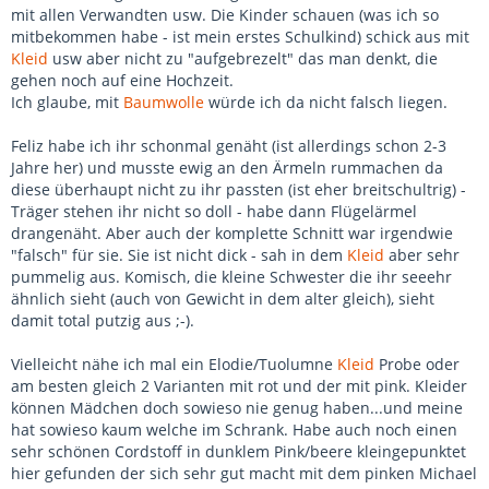
Ein Geburtstag wir bei uns in der Regel größer gefeiert.
mit allen Verwandten usw. Die Kinder schauen (was ich so
mitbekommen habe - ist mein erstes Schulkind) schick aus mit
Kleid
usw aber nicht zu "aufgebrezelt" das man denkt, die
gehen noch auf eine Hochzeit.
Ich glaube, mit
Baumwolle
würde ich da nicht falsch liegen.
Feliz habe ich ihr schonmal genäht (ist allerdings schon 2-3
Jahre her) und musste ewig an den Ärmeln rummachen da
diese überhaupt nicht zu ihr passten (ist eher breitschultrig) -
Träger stehen ihr nicht so doll - habe dann Flügelärmel
drangenäht. Aber auch der komplette Schnitt war irgendwie
"falsch" für sie. Sie ist nicht dick - sah in dem
Kleid
aber sehr
pummelig aus. Komisch, die kleine Schwester die ihr seeehr
ähnlich sieht (auch von Gewicht in dem alter gleich), sieht
damit total putzig aus ;-).
Vielleicht nähe ich mal ein Elodie/Tuolumne
Kleid
Probe oder
am besten gleich 2 Varianten mit rot und der mit pink. Kleider
können Mädchen doch sowieso nie genug haben...und meine
hat sowieso kaum welche im Schrank. Habe auch noch einen
sehr schönen Cordstoff in dunklem Pink/beere kleingepunktet
hier gefunden der sich sehr gut macht mit dem pinken Michael