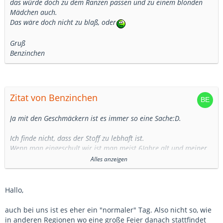
das würde doch zu dem Ranzen passen und zu einem blonden
Mädchen auch.
Das wäre doch nicht zu blaß, oder
Gruß
Benzinchen
Zitat von Benzinchen
Ja mit den Geschmäckern ist es immer so eine Sache:D.
Ich finde nicht, dass der Stoff zu lebhaft ist.
Wenn man eingeschult wir ist man meist 6Jahre alt und meiner
Meinung nach, darf man da durchaus sehr bunt gekleidet sein.
Alles anzeigen
Ein erster Schultag ist für mich ein Freudentag aber als festliches
Ereignis würde ich das nicht sehen.
Hallo,
Das mag allerdings in anderen Gegenden anders gesehen
werden, hier bei uns auf dem Lande macht an da keinen so
auch bei uns ist es eher ein "normaler" Tag. Also nicht so, wie
großen Akt draus.
in anderen Regionen wo eine große Feier danach stattfindet