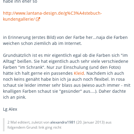
habe ihn eher so
http://www.lantana-design.de/g%C3%A4stebuch-
kundengallerie/
in Erinnerung (erstes Bild) von der Farbe her...naja die Farben
weichen schon ziemlich ab im Internet.
Grundsätzlich ist es mir eigentlich egal ob die Farben sich "im
Alltag" beißen. Sie hat eigentlich auch sehr viele verschiedene
Farben "im Schrank". Nur zur Einschulung (und den Fotos)
hätte ich halt gerne ein passendes
Kleid
. Nachdem ich auch
noch keins genäht habe bin ich ja auch noch flexibel. In rosa
schaut sie leider immer sehr blass aus (wieso auch immer - mit
knalligen Farben schaut sie "gesünder" aus....). Daher dachte
ich an pink.
Lg Alex
2 Mal editiert, zuletzt von
alexandra1981
(
20. Januar 2013
) aus
folgendem Grund: link ging nicht