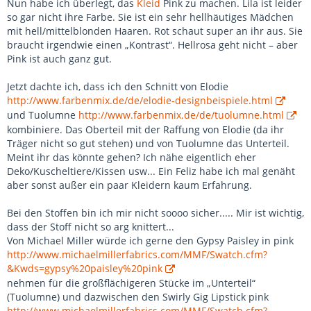
Nun habe ich überlegt, das
Kleid
Pink zu machen. Lila ist leider
so gar nicht ihre Farbe. Sie ist ein sehr hellhäutiges Mädchen
mit hell/mittelblonden Haaren. Rot schaut super an ihr aus. Sie
braucht irgendwie einen „Kontrast“. Hellrosa geht nicht – aber
Pink ist auch ganz gut.
Jetzt dachte ich, dass ich den Schnitt von Elodie
http://www.farbenmix.de/de/elodie-designbeispiele.html
und Tuolumne
http://www.farbenmix.de/de/tuolumne.html
kombiniere. Das Oberteil mit der Raffung von Elodie (da ihr
Träger nicht so gut stehen) und von Tuolumne das Unterteil.
Meint ihr das könnte gehen? Ich nähe eigentlich eher
Deko/Kuscheltiere/Kissen usw... Ein Feliz habe ich mal genäht
aber sonst außer ein paar Kleidern kaum Erfahrung.
Bei den Stoffen bin ich mir nicht soooo sicher..... Mir ist wichtig,
dass der Stoff nicht so arg knittert...
Von Michael Miller würde ich gerne den Gypsy Paisley in pink
http://www.michaelmillerfabrics.com/MMF/Swatch.cfm?
&Kwds=gypsy%20paisley%20pink
nehmen für die großflächigeren Stücke im „Unterteil“
(Tuolumne) und dazwischen den Swirly Gig Lipstick pink
http://www.michaelmillerfabrics.com/MMF/Swatch.cfm?