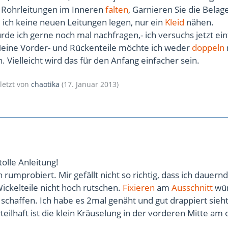
 Rohrleitungen im Inneren
falten
, Garnieren Sie die Belag
e ich keine neuen Leitungen legen, nur ein
Kleid
nähen.
rde ich gerne noch mal nachfragen,- ich versuchs jetzt ei
Meine Vorder- und Rückenteile möchte ich weder
doppeln
. Vielleicht wird das für den Anfang einfacher sein.
uletzt von
chaotika
(
17. Januar 2013
)
tolle Anleitung!
 rumprobiert. Mir gefällt nicht so richtig, dass ich dauern
ickelteile nicht hoch rutschen.
Fixieren
am
Ausschnitt
wür
schaffen. Ich habe es 2mal genäht und gut drappiert sieht
rteilhaft ist die klein Kräuselung in der vorderen Mitte am