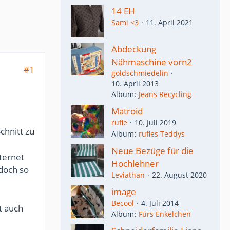
14 EH
Sami <3
11. April 2021
Abdeckung
Nähmaschine vorn2
#1
goldschmiedelin
10. April 2013
Album
Jeans Recycling
Matroid
rufie
10. Juli 2019
chnitt zu
Album
rufies Teddys
Neue Bezüge für die
nternet
Hochlehner
doch so
Leviathan
22. August 2020
image
Becool
4. Juli 2014
t auch
Album
Fürs Enkelchen