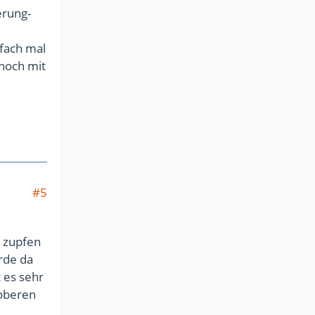
erung-
nfach mal
noch mit
#5
d zupfen
de da
 es sehr
 oberen