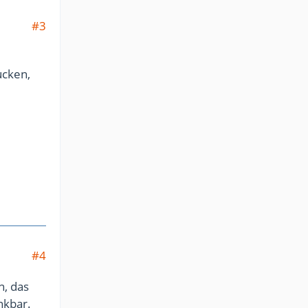
#3
cken,
#4
n, das
nkbar.