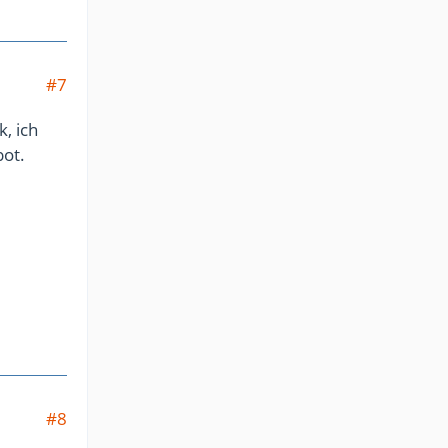
#7
, ich
bot.
#8