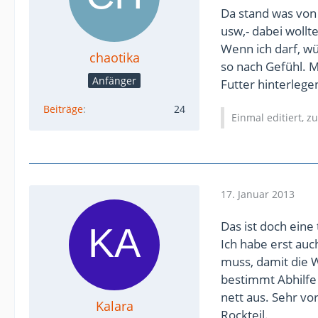
Da stand was von
usw,- dabei wollt
Wenn ich darf, wü
chaotika
so nach Gefühl. 
Anfänger
Futter hinterlegen
Beiträge
24
Einmal editiert, z
17. Januar 2013
Das ist doch eine 
Ich habe erst auch
muss, damit die W
bestimmt Abhilfe 
nett aus. Sehr vo
Kalara
Rockteil.