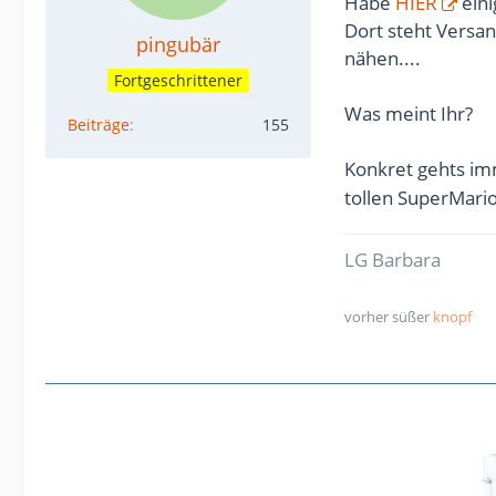
Habe
HIER
eini
Dort steht Versan
pingubär
nähen....
Fortgeschrittener
Was meint Ihr?
Beiträge
155
Konkret gehts i
tollen SuperMario
LG Barbara
vorher süßer
knopf