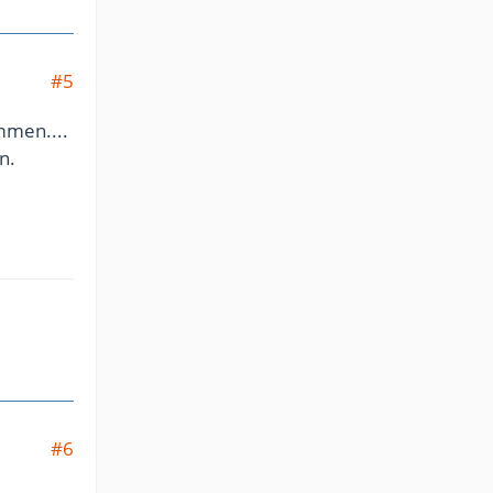
#5
mmen....
n.
#6