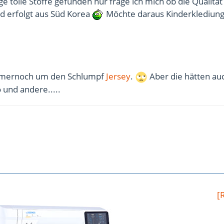
ge tolle Stoffe gefunden nur frage ich mich ob die Qualität 
d erfolgt aus Süd Korea
Möchte daraus Kinderklediun
mmernoch um den Schlumpf
Jersey
.
Aber die hätten au
 und andere.....
[