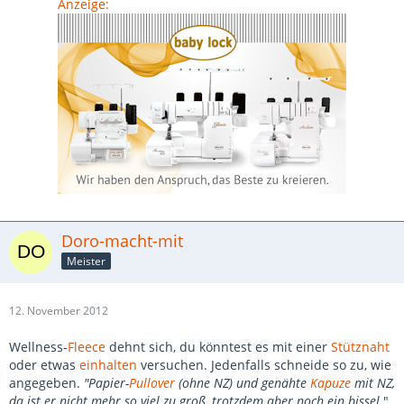
Anzeige:
Doro-macht-mit
Meister
12. November 2012
Wellness-
Fleece
dehnt sich, du könntest es mit einer
Stütznaht
oder etwas
einhalten
versuchen. Jedenfalls schneide so zu, wie
angegeben.
"Papier-
Pullover
(ohne NZ) und genähte
Kapuze
mit NZ,
da ist er nicht mehr so viel zu groß, trotzdem aber noch ein bissel.
"