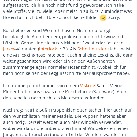
aufgetaucht. Ich bin noch nicht fündig geworden. Ich habe
viele Stoffe. Viel zu viele. Aber meist in zu kurz. Zumindest was
Hosen für mich betrifft. Also noch keine Bilder
Sorry.
Kuschelhosen sind Wohlfühlhosen. Nicht unbedingt
bürotauglich. Aber bequem, praktisch und nicht zwingend
häßlich. Gerne sind sie aus Nicki oder Sweat oder festeren
Jersey
-Varianten (
Interlock
, z.B.). Als
Schnittmuster
steht meist
eine Art Jogginghose Pate oder auch mal eine Leggins, die dann
weiter geschnitten wird oder ein an den Außennähten
zusammmengelegter normaler Hosenschnitt. (Wobei ich für
mich noch keinen der Legginsschnitte hier ausprobiert habe).
Ich träume ja noch immer von einem
Viskose
-Samt. Meine
Kinder hatten aus sowas eine Kuschelhose (Kaufware). Aber
den habe ich noch nicht als Meterware gefunden.
Nachtrag: Katrin: Süß!! Puppenklamotten stehen hier auch auf
den Wunschlisten meiner Mädels. Die Puppen hättens aber
auch nötig. Derzeit werden auch hier Windeln verwendet,
wobei wir dafür die unbenutzten Einmal-Windelreste meiner
Jüngsten aufbrauchen (und ein Teil der Windeln wandert in