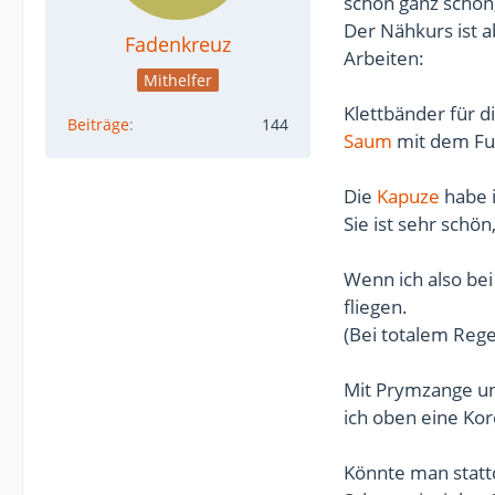
schon ganz schön, 
Der Nähkurs ist a
Fadenkreuz
Arbeiten:
Mithelfer
Klettbänder für 
Beiträge
144
Saum
mit dem Fut
Die
Kapuze
habe i
Sie ist sehr schön
Wenn ich also bei
fliegen.
(Bei totalem Rege
Mit Prymzange u
ich oben eine Ko
Könnte man statt