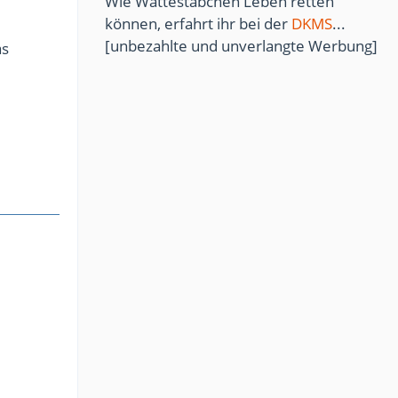
Wie Wattestäbchen Leben retten
können, erfahrt ihr bei der
DKMS
...
[unbezahlte und unverlangte Werbung]
as