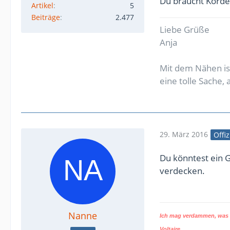
Du braucht Korde
Artikel
5
Beiträge
2.477
Liebe Grüße
Anja
Mit dem Nähen ist
eine tolle Sache,
29. März 2016
Offiz
Du könntest ein 
verdecken.
Nanne
Ich mag verdammen, was d
Voltaire