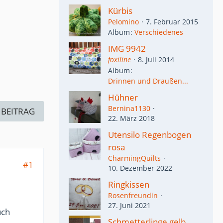
Kürbis
Pelomino
7. Februar 2015
Album
Verschiedenes
IMG 9942
foxiline
8. Juli 2014
Album
Drinnen und Draußen...
Hühner
Bernina1130
 BEITRAG
22. März 2018
Utensilo Regenbogen
rosa
CharmingQuilts
#1
10. Dezember 2022
Ringkissen
Rosenfreundin
27. Juni 2021
uch
Schmetterlinge gelb