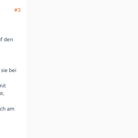
#3
uf den
sie bei
it
t.
ich am