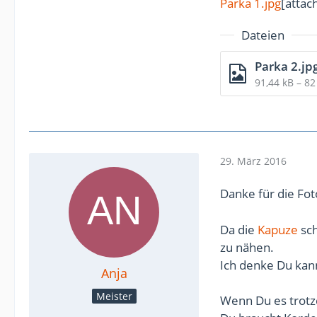
Parka 1.jpg
[atta
Dateien
Parka 2.jp
91,44 kB – 8
29. März 2016
Danke für die Fot
Da die
Kapuze
sch
zu nähen.
Ich denke Du kann
Anja
Meister
Wenn Du es trotz