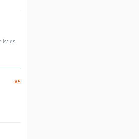
 ist es
#5