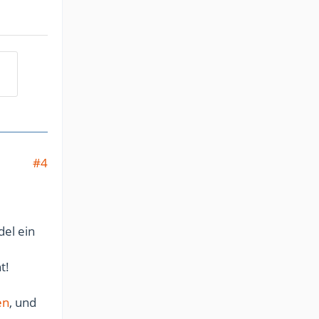
#4
del ein
t!
en
, und