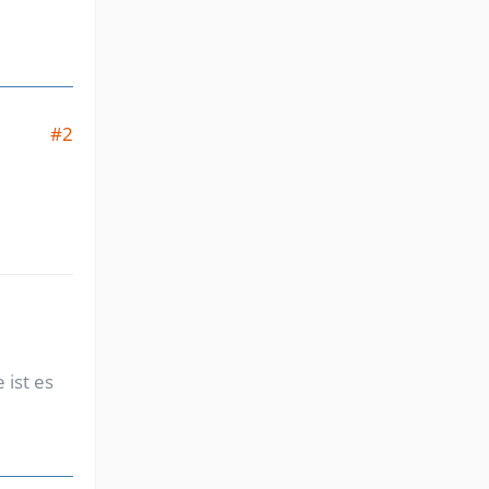
#2
 ist es