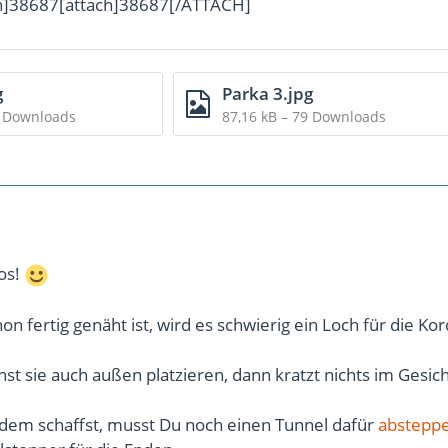
ch]38687[attach]38687[/ATTACH]
g
Parka 3.jpg
2 Downloads
87,16 kB – 79 Downloads
os!
on fertig genäht ist, wird es schwierig ein Loch für die Kor
st sie auch außen platzieren, dann kratzt nichts im Gesich
dem schaffst, musst Du noch einen Tunnel dafür
abstepp