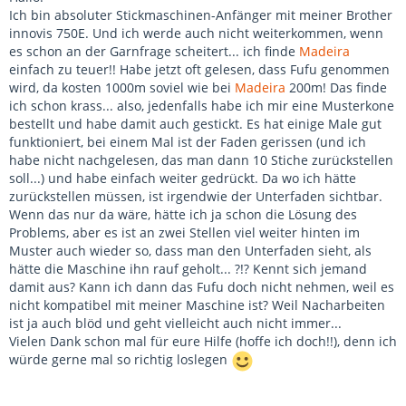
Ich bin absoluter Stickmaschinen-Anfänger mit meiner Brother
innovis 750E. Und ich werde auch nicht weiterkommen, wenn
es schon an der Garnfrage scheitert... ich finde
Madeira
einfach zu teuer!! Habe jetzt oft gelesen, dass Fufu genommen
wird, da kosten 1000m soviel wie bei
Madeira
200m! Das finde
ich schon krass... also, jedenfalls habe ich mir eine Musterkone
bestellt und habe damit auch gestickt. Es hat einige Male gut
funktioniert, bei einem Mal ist der Faden gerissen (und ich
habe nicht nachgelesen, das man dann 10 Stiche zurückstellen
soll...) und habe einfach weiter gedrückt. Da wo ich hätte
zurückstellen müssen, ist irgendwie der Unterfaden sichtbar.
Wenn das nur da wäre, hätte ich ja schon die Lösung des
Problems, aber es ist an zwei Stellen viel weiter hinten im
Muster auch wieder so, dass man den Unterfaden sieht, als
hätte die Maschine ihn rauf geholt... ?!? Kennt sich jemand
damit aus? Kann ich dann das Fufu doch nicht nehmen, weil es
nicht kompatibel mit meiner Maschine ist? Weil Nacharbeiten
ist ja auch blöd und geht vielleicht auch nicht immer...
Vielen Dank schon mal für eure Hilfe (hoffe ich doch!!), denn ich
würde gerne mal so richtig loslegen