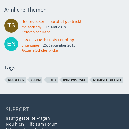
Ähnliche Themen
Restesocken - parallel gestrickt
the socklady
13. Mai 2016
Stricken per Hand
UWYH - Herbst bis Frühling
Ententante
26. September 2015
Aktuelle Schulterblicke
Tags
MADEIRA
GARN
FUFU
INNOVIS 750E
KOMPATIBILITÄT
SUPPORT
häufig gestellte Fragen
Neu hier? Hilfe zum Forum