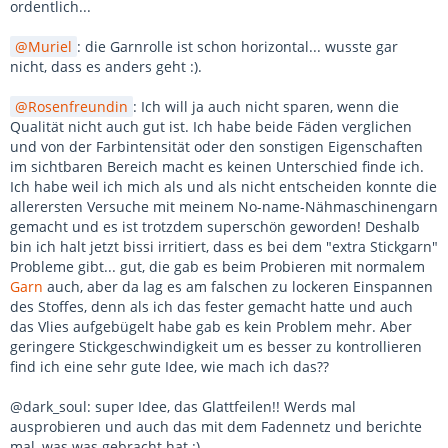
ordentlich...
Muriel
: die Garnrolle ist schon horizontal... wusste gar
nicht, dass es anders geht :).
Rosenfreundin
: Ich will ja auch nicht sparen, wenn die
Qualität nicht auch gut ist. Ich habe beide Fäden verglichen
und von der Farbintensität oder den sonstigen Eigenschaften
im sichtbaren Bereich macht es keinen Unterschied finde ich.
Ich habe weil ich mich als und als nicht entscheiden konnte die
allerersten Versuche mit meinem No-name-Nähmaschinengarn
gemacht und es ist trotzdem superschön geworden! Deshalb
bin ich halt jetzt bissi irritiert, dass es bei dem "extra Stickgarn"
Probleme gibt... gut, die gab es beim Probieren mit normalem
Garn
auch, aber da lag es am falschen zu lockeren Einspannen
des Stoffes, denn als ich das fester gemacht hatte und auch
das Vlies aufgebügelt habe gab es kein Problem mehr. Aber
geringere Stickgeschwindigkeit um es besser zu kontrollieren
find ich eine sehr gute Idee, wie mach ich das??
@dark_soul: super Idee, das Glattfeilen!! Werds mal
ausprobieren und auch das mit dem Fadennetz und berichte
mal, was was gebracht hat :).