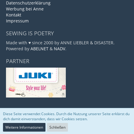
Datenschutzerklärung
Werbung bei Anne
Kontakt
Impressum
SEWING IS POETRY
Made with ♥ since 2000 by ANNE LIEBLER & DISASTER.
Powered by
ABELNET
&
NADV
.
PARTNER
Diese Seite verwendet Cookies. Durch die Nutzung unserer Seite erklärst du
Community-Software:
WoltLab Suite™
dich damit einverstanden, dass wir Cookies setzen.
Weitere Informationen
Schließen