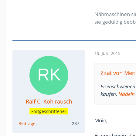
Nähmaschinen sin
sie geduldig beo
19. Juni 2015
Zitat von Meril
Eisenschweinen 
kaufen,
Nadeln
Ralf C. Kohlrausch
Fortgeschrittener
Moin,
Beiträge
237
Eisenschwein, da