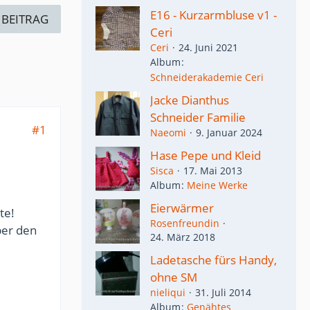
E16 - Kurzarmbluse v1 -
 BEITRAG
Ceri
Ceri
24. Juni 2021
Album
Schneiderakademie Ceri
Jacke Dianthus
Schneider Familie
#1
Naeomi
9. Januar 2024
Hase Pepe und Kleid
Sisca
17. Mai 2013
Album
Meine Werke
Eierwärmer
te!
Rosenfreundin
ber den
24. März 2018
Ladetasche fürs Handy,
ohne SM
nieliqui
31. Juli 2014
Album
Genähtes