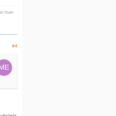
enn man
#4
schränkt