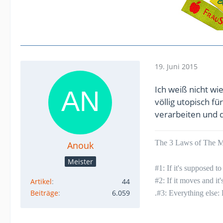
19. Juni 2015
Ich weiß nicht wie
völlig utopisch f
verarbeiten und d
The 3 Laws of The Mu
Anouk
Meister
#1: If it's supposed 
#2: If it moves and it
Artikel
44
Beiträge
6.059
.#3: Everything else: