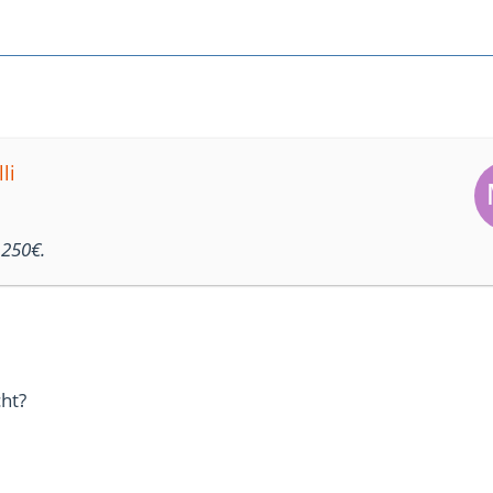
li
 250€.
ht?