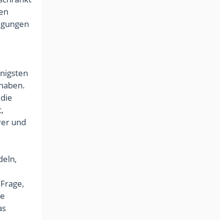
gen
tigungen
enigsten
 haben.
 die
,
rer und
eln,
Frage,
ie
as