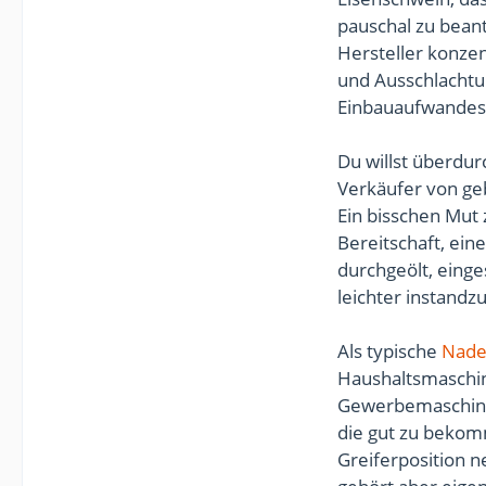
pauschal zu bean
Hersteller konzen
und Ausschlacht
Einbauaufwandes 
Du willst überdur
Verkäufer von ge
Ein bisschen Mut
Bereitschaft, ein
durchgeölt, einge
leichter instandz
Als typische
Nade
Haushaltsmaschin
Gewerbemaschine
die gut zu bekom
Greiferposition 