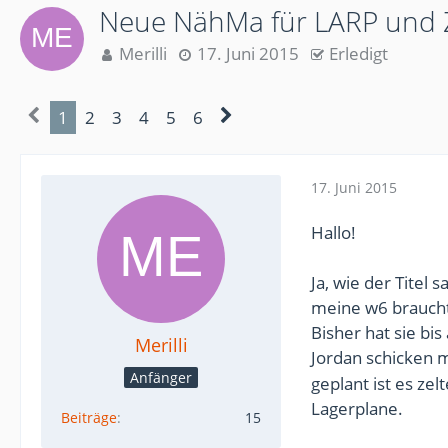
Neue NähMa für LARP und Z
Merilli
17. Juni 2015
Erledigt
1
2
3
4
5
6
17. Juni 2015
Hallo!
Ja, wie der Titel sa
meine w6 braucht
Bisher hat sie bis
Merilli
Jordan schicken
Anfänger
geplant ist es zel
Lagerplane.
Beiträge
15