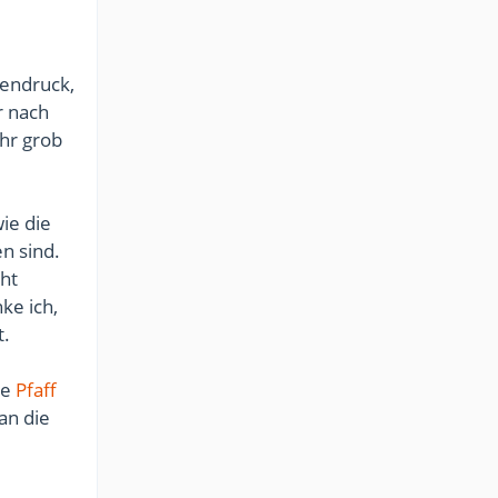
hendruck,
r nach
ehr grob
ie die
n sind.
ht
ke ich,
t.
ie
Pfaff
an die