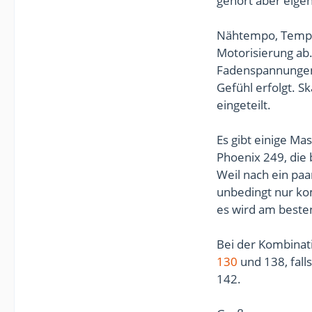
gehört aber eige
Nähtempo, Tempor
Motorisierung ab.
Fadenspannungen,
Gefühl erfolgt. Sk
eingeteilt.
Es gibt einige M
Phoenix 249, die 
Weil nach ein pa
unbedingt nur ko
es wird am besten
Bei der Kombinati
130
und 138, fall
142.