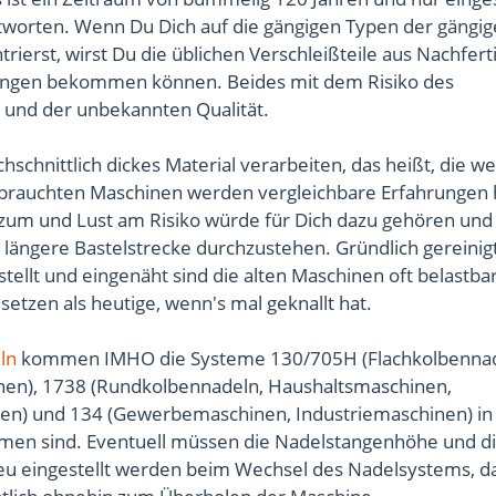
tworten. Wenn Du Dich auf die gängigen Typen der gängi
trierst, wirst Du die üblichen Verschleißteile aus Nachfer
ungen bekommen können. Beides mit dem Risiko des
und der unbekannten Qualität.
chschnittlich dickes Material verarbeiten, das heißt, die w
brauchten Maschinen werden vergleichbare Erfahrungen
 zum und Lust am Risiko würde für Dich dazu gehören und
e längere Bastelstrecke durchzustehen. Gründlich gereinigt
stellt und eingenäht sind die alten Maschinen oft belastba
usetzen als heutige, wenn's mal geknallt hat.
ln
kommen IMHO die Systeme 130/705H (Flachkolbennad
en), 1738 (Rundkolbennadeln, Haushaltsmaschinen,
n) und 134 (Gewerbemaschinen, Industriemaschinen) in 
men sind. Eventuell müssen die Nadelstangenhöhe und d
neu eingestellt werden beim Wechsel des Nadelsystems, d