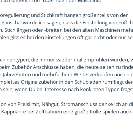
ntlich ohnehin zum Überholen der Maschine.
egulierung und Stichkraft hängen großenteils von der
 Pauschal würde ich sagen, dass die Einstellung von Füßc
 Stichlängen oder -breiten bei den alten Maschinen meh
alen gibt es bei den Einstellungen oft gar nicht oder nur s
aschinentypen, die immer wieder mal empfohlen werden, w
beim Zubehör Anschlüsse haben, die heute selten zu finde
ar Jahrzehnten und mehrfachem Weiterverkaufen auch nic
mplettes Originalzubehör in den Schubladen rumfliegt den
 sein, wenn Du bei Interesse nach konkreten Typen frags
on von Preislimit, Nähgut, Stromanschluss denke ich an d
s Kappnähte bei Zeltbahnen eine große Rolle spielen auch 