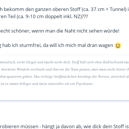
ch bekomm den ganzen oberen Stoff (ca. 37 cm + Tunnel) i
n Teil (ca. 9-10 cm doppelt inkl. NZ)???
h echt schöner, wenn man die Naht nicht sehen würde!
hab ich sturmfrei, da will ich mich mal dran wagen
nmoralisch, nicht illegal und macht nicht dick. Stoff hält sich ohne Kühlschrank m
 ihm keine Windeln wechseln und ihm nie die Nase putzen, man muss nicht hinter 
ihm spazieren gehen. Das richtige Stoffstückchen beruhigt die Nerven, streichelt d
t es immer billiger und meist sinnvoller als ein Psychiater.
robieren müssen - hängt ja davon ab, wie dick dein Stoff i