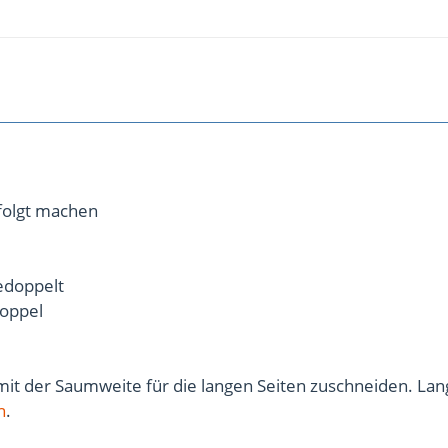
 folgt machen
edoppelt
doppel
mit der Saumweite für die langen Seiten zuschneiden. Lan
n
.