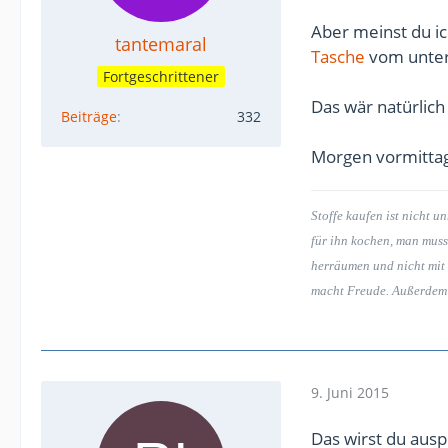
Aber meinst du i
tantemaral
Tasche
vom untere
Fortgeschrittener
Das wär natürlic
Beiträge
332
Morgen vormittag 
Stoffe kaufen ist nicht u
für ihn kochen, man muss
herräumen und nicht mit 
macht Freude. Außerdem is
9. Juni 2015
Das wirst du ausp