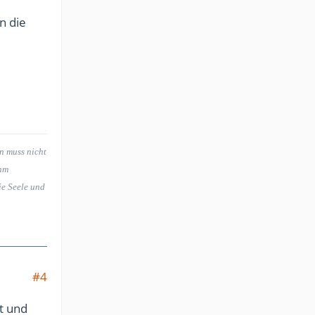
n die
an muss nicht
ihm
ie Seele und
#4
st und