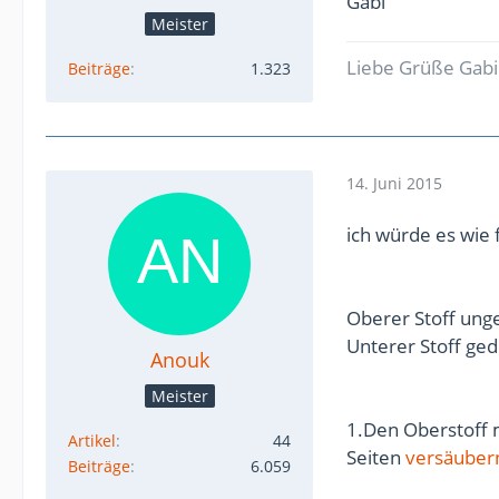
Gabi
Meister
Liebe Grüße Gabi
Beiträge
1.323
14. Juni 2015
ich würde es wie
Oberer Stoff ung
Unterer Stoff ge
Anouk
Meister
1.Den Oberstoff 
Artikel
44
Seiten
versäuber
Beiträge
6.059