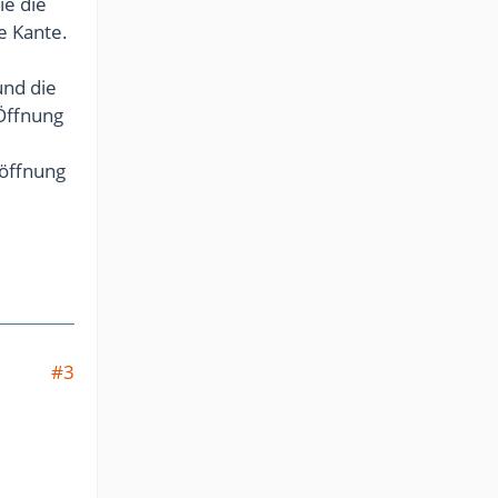
ie die
e Kante.
und die
 Öffnung
eöffnung
#3