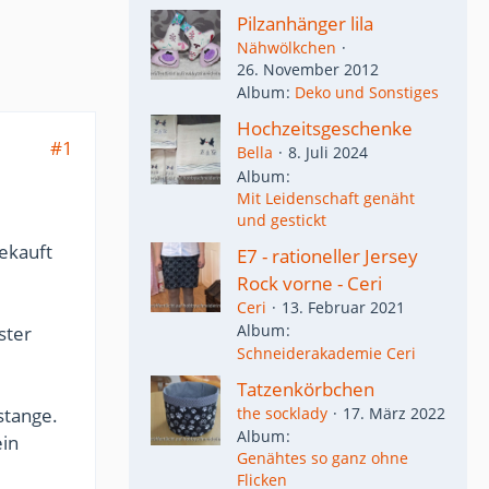
Pilzanhänger lila
Nähwölkchen
26. November 2012
Album
Deko und Sonstiges
Hochzeitsgeschenke
#1
Bella
8. Juli 2024
Album
Mit Leidenschaft genäht
und gestickt
gekauft
E7 - rationeller Jersey
Rock vorne - Ceri
Ceri
13. Februar 2021
Album
ster
Schneiderakademie Ceri
Tatzenkörbchen
stange.
the socklady
17. März 2022
Album
ein
Genähtes so ganz ohne
Flicken