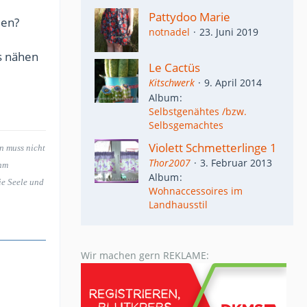
Pattydoo Marie
men?
notnadel
23. Juni 2019
s nähen
Le Cactüs
Kitschwerk
9. April 2014
Album
Selbstgenähtes /bzw.
Selbsgemachtes
Violett Schmetterlinge 1
an muss nicht
Thor2007
3. Februar 2013
ihm
Album
ie Seele und
Wohnaccessoires im
Landhausstil
Wir machen gern REKLAME: