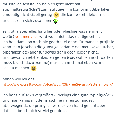
musste ich feststellen nein es geht nicht mit
applihaftzeugs(folie?) zum aufbügeln in kombi mit Biberlaken
eindeutig nicht stabil genug
die kanne steht leider nicht
und sackt in sich zusammen
es gibt ja spezielles haftvlies oder vliesline was nehme ich
wofür?
volumenvlies
wird wohl nicht das richtige sein...
ich hab damit so noch nie gearbeitet denn für manche projkete
kann man ja schön die günstige variante nehmen (wischtücher,
biberlaken etc) aber für sowas dann doch leider nicht..
und bevor ich jetzt einkaufen gehen (was wohl eh noch warten
muss bis ich dazu komme) muss ich mich mal eben schnell
schlau machen
nähen will ich das:
http://www.craftsy.com/blog/wp…/08/FreeSewingPattern.jpg
ich habs auf 142%vergrößert (überings eine gute "Spielgröße")
und man kanns mit der maschine nähen zumindest
überwiegend.. ursprünglich wird es von hand genäht aber
dafür habe ich nich so viel geduld -.-