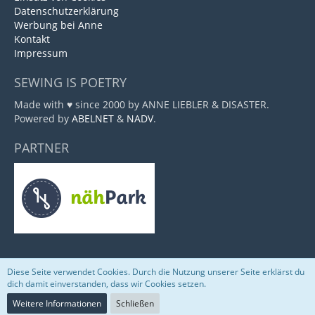
Datenschutzerklärung
Werbung bei Anne
Kontakt
Impressum
SEWING IS POETRY
Made with ♥ since 2000 by ANNE LIEBLER & DISASTER.
Powered by
ABELNET
&
NADV
.
PARTNER
Diese Seite verwendet Cookies. Durch die Nutzung unserer Seite erklärst du
Community-Software:
WoltLab Suite™
dich damit einverstanden, dass wir Cookies setzen.
Weitere Informationen
Schließen