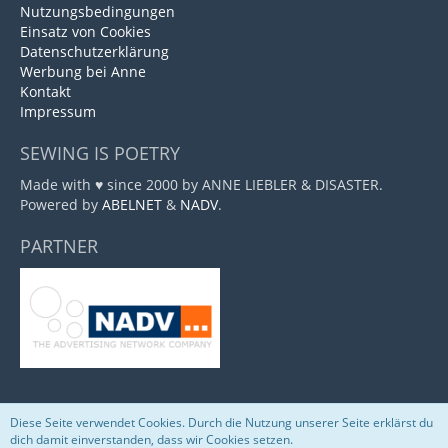
Nutzungsbedingungen
Einsatz von Cookies
Datenschutzerklärung
Werbung bei Anne
Kontakt
Impressum
SEWING IS POETRY
Made with ♥ since 2000 by ANNE LIEBLER & DISASTER.
Powered by
ABELNET
&
NADV
.
PARTNER
Diese Seite verwendet Cookies. Durch die Nutzung unserer Seite erklärst du
Community-Software:
WoltLab Suite™
dich damit einverstanden, dass wir Cookies setzen.