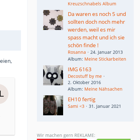
Kreuzschnabels Album
Da waren es noch 5 und
sollten doch noch mehr
werden, weil es mir
spass macht und ich sie
schön finde !
Rosanna
24. Januar 2013
Album
Meine Stickarbeiten
eien,
IMG 6163
Decostuff by me
2. Oktober 2016
Album
Meine Nähsachen
EH10 fertig
Sami <3
31. Januar 2021
Wir machen gern REKLAME: