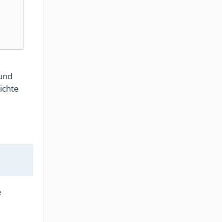
und
ichte
e