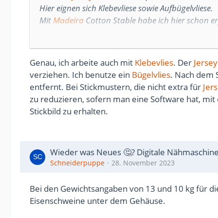
Hier eignen sich Klebevliese sowie Aufbügelvliese.
Mit
Madeira
Cotton Stable habe ich hier schon er
(
Beispiele
/ Eigenwerbung).
Doch auch das solltest Du ausprobieren, bevor 
Genau, ich arbeite auch mit
Klebevlies
. Der
Jersey
Viel Erfolg!
verziehen. Ich benutze ein
Bügelvlies
. Nach dem 
entfernt. Bei Stickmustern, die nicht extra für
Jer
zu reduzieren, sofern man eine Software hat, mit
Stickbild zu erhalten.
Wieder was Neues 🤔? Digitale Nähmaschi
Schneiderpuppe
28. November 2023
Bei den Gewichtsangaben von 13 und 10 kg für die
Eisenschweine unter dem Gehäuse.