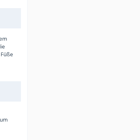
nem
ie
e Füße
rum