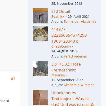
25. November 2018
E12 Detail
BeatrixK
29. April 2021
Album
Schneider Akademie
414977
322250554574293
1908123340 o
ChaosConny
14. August 2013
Album
verschiedenes
E 31+E 32, Hose
Fremdschnitt
malanke
#1
11. September 2022
Album
Akademie Wimmer
Unbekanntes
Textilobjekt - Was ist
nscht
das? Und was ist das für