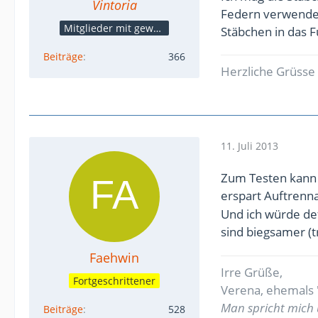
Vintoria
Federn verwenden.
Mitglieder mit gewerblicher Verbindung, auch als Mitarbeiter/in
Stäbchen in das F
Beiträge
366
Herzliche Grüsse 
11. Juli 2013
Zum Testen kann 
erspart Auftrenn
Und ich würde def
sind biegsamer (
Faehwin
Irre Grüße,
Fortgeschrittener
Verena, ehemals 'S
Man spricht mich 
Beiträge
528