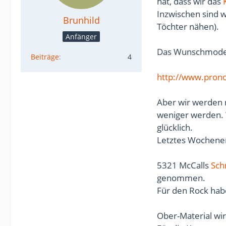
hat, dass wir das
Inzwischen sind w
Brunhild
Töchter nähen).
Anfänger
Das Wunschmodell
Beiträge
4
http://www.prono
Aber wir werden 
weniger werden. 
glücklich.
Letztes Wochenen
5321 McCalls
Sch
genommen.
Für den Rock hab
Ober-Material wi