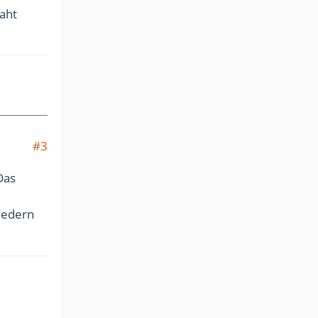
naht
#3
Das
 Federn