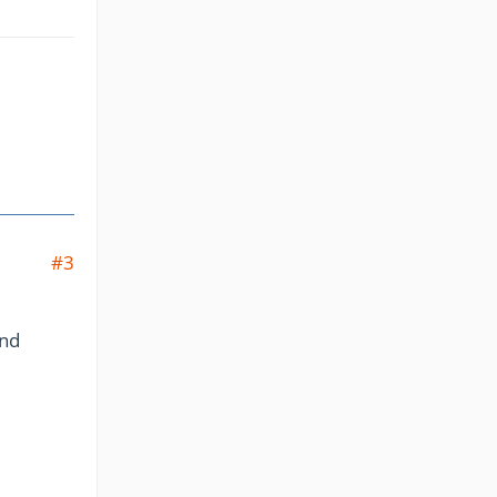
#3
und