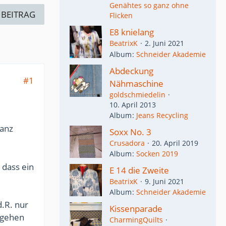
Genähtes so ganz ohne
 BEITRAG
Flicken
E8 knielang
BeatrixK
2. Juni 2021
Album
Schneider Akademie
Abdeckung
#1
Nähmaschine
goldschmiedelin
10. April 2013
Album
Jeans Recycling
ganz
Soxx No. 3
Crusadora
20. April 2019
Album
Socken 2019
 dass ein
E 14 die Zweite
BeatrixK
9. Juni 2021
Album
Schneider Akademie
d.R. nur
Kissenparade
hgehen
CharmingQuilts