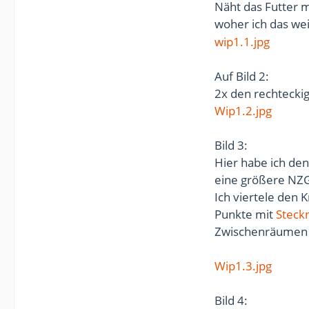
Näht das Futter m
woher ich das we
wip1.1.jpg
Auf Bild 2:
2x den rechtecki
Wip1.2.jpg
Bild 3:
Hier habe ich de
eine größere NZG
Ich viertele den
Punkte mit
Steck
Zwischenräumen v
Wip1.3.jpg
Bild 4: