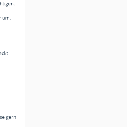
htigen.
r um.
eckt
ese gern