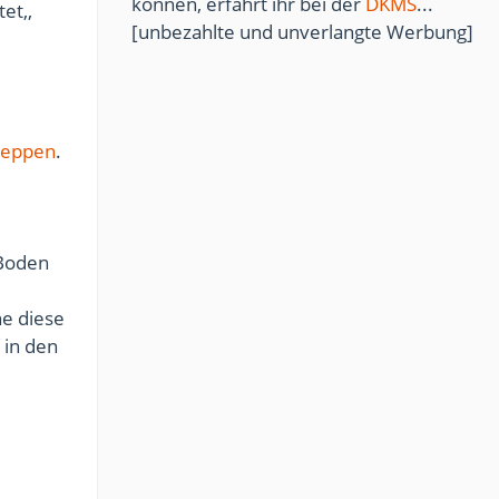
können, erfahrt ihr bei der
DKMS
...
et,,
[unbezahlte und unverlangte Werbung]
teppen
.
Boden
e diese
 in den