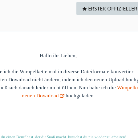
ERSTER OFFIZIELLER
Hallo ihr Lieben,
e ich die Wimpelkette mal in diverse Dateiformate konvertiert.
lten Download nicht ändern, indem ich den neuen Upload hoch
ließ sich danach leider nicht öffnen. Nun habe ich die
Wimpelke
neuen Download
hochgeladen.
du einen Beruf hast, der dir Spaß macht, brauchst du nie wieder zu arbeiten!