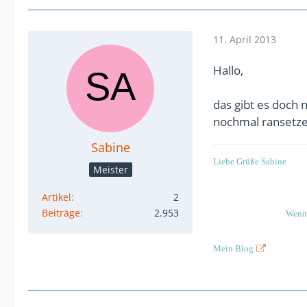
11. April 2013
Hallo,
das gibt es doch n
nochmal ransetze
Sabine
Liebe Grüße Sabine
Meister
Artikel
2
Beiträge
2.953
Wenn 
Mein Blog