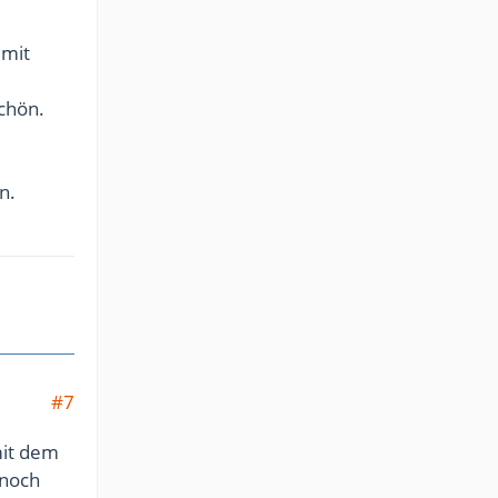
 mit
schön.
n.
#7
mit dem
 noch