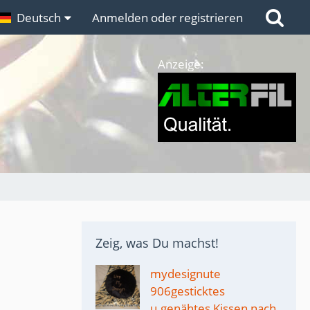
n
Deutsch
Links
Anmelden oder registrieren
Anzeige:
Zeig, was Du machst!
mydesignute
906gesticktes
u.genähtes Kissen nach