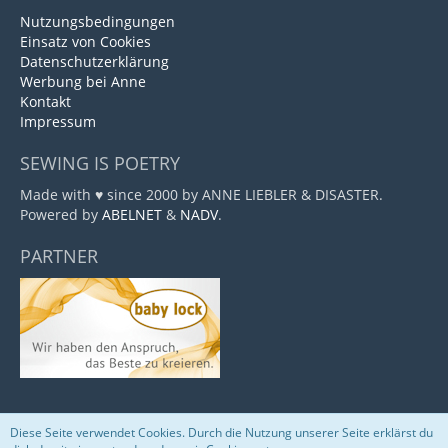
Nutzungsbedingungen
Einsatz von Cookies
Datenschutzerklärung
Werbung bei Anne
Kontakt
Impressum
SEWING IS POETRY
Made with ♥ since 2000 by ANNE LIEBLER & DISASTER.
Powered by
ABELNET
&
NADV
.
PARTNER
Diese Seite verwendet Cookies. Durch die Nutzung unserer Seite erklärst du
Community-Software:
WoltLab Suite™