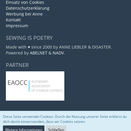
Einsatz von Cookies
Datenschutzerklärung
Werbung bei Anne
Kontakt
Impressum
SEWING IS POETRY
Made with ♥ since 2000 by ANNE LIEBLER & DISASTER.
Powered by
ABELNET
&
NADV
.
PARTNER
Diese Seite verwendet Cookies. Durch die Nutzung unserer Seite erklärst du
Community-Software:
WoltLab Suite™
dich damit einverstanden, dass wir Cookies setzen.
Weitere Informationen
Schließen