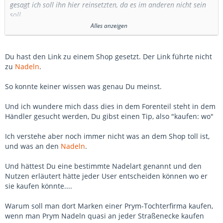
gesagt ich soll ihn hier reinsetzten, da es im anderen nicht sein
soll.
Alles anzeigen
Was ich jetzt nicht verstehe, warum darf ich nur die Nadelmarke
verlinken und nicht den Shop der sie führt?
Du hast den Link zu einem Shop gesetzt. Der Link führte nicht
Ich wollte hier auch nur einen Tip geben, da ich sehr begeistert
zu
Nadeln
.
bin von diesen
Nadeln
. Entschuldigung, wenn es falsch rüber
gekommen ist.
So konnte keiner wissen was genau Du meinst.
LG Andrea
Und ich wundere mich dass dies in dem Forenteil steht in dem
Händler gesucht werden, Du gibst einen Tip, also "kaufen: wo"
Ich verstehe aber noch immer nicht was an dem Shop toll ist,
und was an den
Nadeln
.
Und hättest Du eine bestimmte Nadelart genannt und den
Nutzen erläutert hätte jeder User entscheiden können wo er
sie kaufen könnte....
Warum soll man dort Marken einer Prym-Tochterfirma kaufen,
wenn man Prym Nadeln quasi an jeder Straßenecke kaufen