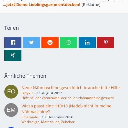
...jetzt Deine Lieblingsgarne entdecken!
[Reklame]
Ich wollte es ja nur als Tip hier einstellen, wenn jemand auch
solche Sachen näht und wie ich , manchmal verzweifelt.
LG Andrea
Teilen
Ähnliche Themen
Neue Nähmaschine gesucht ich brauche bitte Hilfe
Foxy73
23. August 2017
Hilfe bei der Vorauswahl der neuen Nähmaschine gesucht
Wieso passt eine 110/18 (Nadel) nicht in meine
Nähmaschine?
Emeraude
13. Dezember 2016
Werkzeuge, Materialien, Zubehör