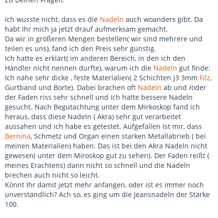
Ich wusste nicht, dass es die
Nadeln
auch woanders gibt. Da
habt Ihr mich ja jetzt drauf aufmerksam gemacht.
Da wir in größeren Mengen bestellen( wir sind mehrere und
teilen es uns), fand ich den Preis sehr günstig.
Ich hatte es erklärt( im anderen Bereich, in den ich den
Händler nicht nennen durfte), warum ich die
Nadeln
gut finde:
Ich nähe sehr dicke , feste Materialien( 2 Schichten j3 3mm
Filz
,
Gurtband und Borte). Dabei brachen oft
Nadeln
ab und /oder
der Faden riss sehr schnell und ich hatte bessere Nadeln
gesucht. Nach Begutachtung unter dem Mirkoskop fand ich
heraus, dass diese Nadeln ( Akra) sehr gut verarbeitet
aussahen und ich habe es getestet. Aufgefallen ist mir, dass
Bernina
, Schmetz und Organ einen starken Metallabrieb ( bei
meinen Materialien) haben. Das ist bei den Akra Nadeln nicht
gewesen( unter dem Miroskop gut zu sehen). Der Faden reißt (
meines Erachtens) dann nicht so schnell und die Nadeln
brechen auch nicht so leicht.
Könnt Ihr damit jetzt mehr anfangen, oder ist es immer noch
unverständlich? Ach so, es ging um die Jeansnadeln der Stärke
100.