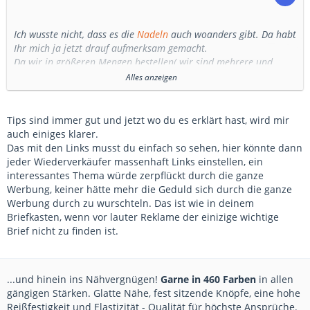
Ich wusste nicht, dass es die
Nadeln
auch woanders gibt. Da habt
Ihr mich ja jetzt drauf aufmerksam gemacht.
Da wir in größeren Mengen bestellen( wir sind mehrere und
teilen es uns), fand ich den Preis sehr günstig.
Alles anzeigen
Ich hatte es erklärt( im anderen Bereich, in den ich den Händler
nicht nennen durfte), warum ich die
Nadeln
gut finde:
Ich nähe sehr dicke , feste Materialien( 2 Schichten j3 3mm
Filz
,
Tips sind immer gut und jetzt wo du es erklärt hast, wird mir
Gurtband und Borte). Dabei brachen oft
Nadeln
ab und /oder
auch einiges klarer.
der Faden riss sehr schnell und ich hatte bessere Nadeln
Das mit den Links musst du einfach so sehen, hier könnte dann
gesucht. Nach Begutachtung unter dem Mirkoskop fand ich
jeder Wiederverkäufer massenhaft Links einstellen, ein
heraus, dass diese Nadeln ( Akra) sehr gut verarbeitet aussahen
interessantes Thema würde zerpflückt durch die ganze
und ich habe es getestet. Aufgefallen ist mir, dass
Bernina
,
Werbung, keiner hätte mehr die Geduld sich durch die ganze
Schmetz und Organ einen starken Metallabrieb ( bei meinen
Werbung durch zu wurschteln. Das ist wie in deinem
Materialien) haben. Das ist bei den Akra Nadeln nicht gewesen(
Briefkasten, wenn vor lauter Reklame der einizige wichtige
unter dem Miroskop gut zu sehen). Der Faden reißt ( meines
Brief nicht zu finden ist.
Erachtens) dann nicht so schnell und die Nadeln brechen auch
nicht so leicht.
Könnt Ihr damit jetzt mehr anfangen, oder ist es immer noch
...und hinein ins Nähvergnügen!
Garne in 460 Farben
in allen
unverständlich? Ach so, es ging um die Jeansnadeln der Stärke
gängigen Stärken. Glatte Nähe, fest sitzende Knöpfe, eine hohe
100.
Reißfestigkeit und Elastizität - Qualität für höchste Ansprüche.