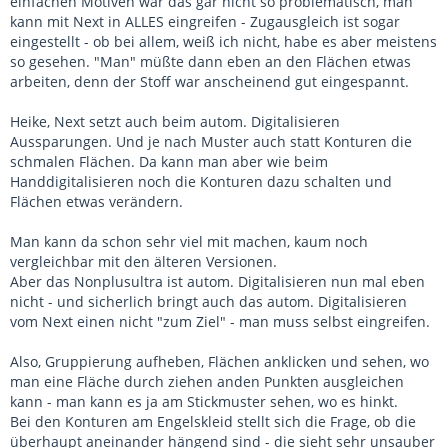
einfachen Motiven wär das gar nicht so problematisch, man
kann mit Next in ALLES eingreifen - Zugausgleich ist sogar
eingestellt - ob bei allem, weiß ich nicht, habe es aber meistens
so gesehen. "Man" müßte dann eben an den Flächen etwas
arbeiten, denn der Stoff war anscheinend gut eingespannt.
Heike, Next setzt auch beim autom. Digitalisieren
Aussparungen. Und je nach Muster auch statt Konturen die
schmalen Flächen. Da kann man aber wie beim
Handdigitalisieren noch die Konturen dazu schalten und
Flächen etwas verändern.
Man kann da schon sehr viel mit machen, kaum noch
vergleichbar mit den älteren Versionen.
Aber das Nonplusultra ist autom. Digitalisieren nun mal eben
nicht - und sicherlich bringt auch das autom. Digitalisieren
vom Next einen nicht "zum Ziel" - man muss selbst eingreifen.
Also, Gruppierung aufheben, Flächen anklicken und sehen, wo
man eine Fläche durch ziehen anden Punkten ausgleichen
kann - man kann es ja am Stickmuster sehen, wo es hinkt.
Bei den Konturen am Engelskleid stellt sich die Frage, ob die
überhaupt aneinander hängend sind - die sieht sehr unsauber