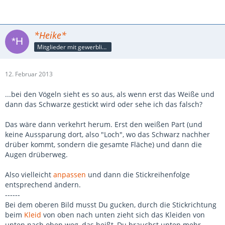
*Heike*
Mitglieder mit gewerblicher Verbindung, auch als Mitarbeiter/in
12. Februar 2013
...bei den Vögeln sieht es so aus, als wenn erst das Weiße und
dann das Schwarze gestickt wird oder sehe ich das falsch?
Das wäre dann verkehrt herum. Erst den weißen Part (und
keine Aussparung dort, also "Loch", wo das Schwarz nachher
drüber kommt, sondern die gesamte Fläche) und dann die
Augen drüberweg.
Also vielleicht
anpassen
und dann die Stickreihenfolge
entsprechend ändern.
------
Bei dem oberen Bild musst Du gucken, durch die Stickrichtung
beim
Kleid
von oben nach unten zieht sich das Kleiden von
unten nach oben weg, das heißt, Du brauchst unten mehr